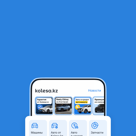
RU
Открыть приложение
В начало
1
/
2
2Gr коленвал стандарт
60 000 ₸
Город
Алматы, Алматинская