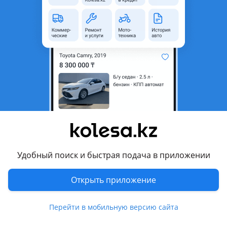
область
Состояние
Б/y
Комментарий продавца
2Gr коленвал 3.5 объем
Перевести
Другие объявления продавца
Магжан
Удобный поиск и быстрая подача в приложении
Запчасти
Открыть приложение
Автозапчасти
98
Перейти в мобильную версию сайта
Похожие объявления