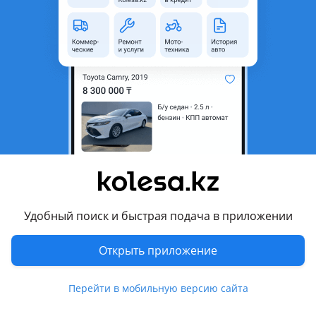
область
Состояние
Б/y
Есть доставка
Да
Комментарий продавца
Новый оригинал!
Перевести
Другие объявления продавца
Азат
Удобный поиск и быстрая подача в приложении
Запчасти
Открыть приложение
Автозапчасти
273
Перейти в мобильную версию сайта
Авто на разбор
2