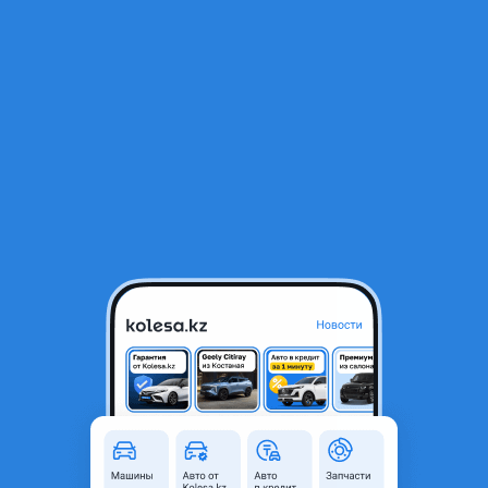
RU
Открыть приложение
1
/
3
Крыло правая
100 000 ₸
Город
Алматы, Алматинская