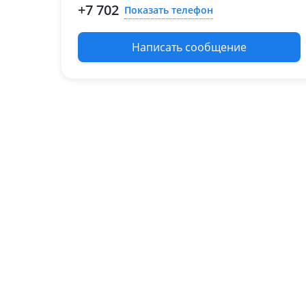
+7 702
Показать телефон
(U2)
Toyota Mark II
1992 - 1996 X90
Написать сообщение
1996 - 2002 X100
Toyota Windom
1996 - 1999 MCV20
Honda Elysion
2004 - 2006 1 поколение
Honda Fit
2001 - 2007 1 поколение
Lexus ES 300