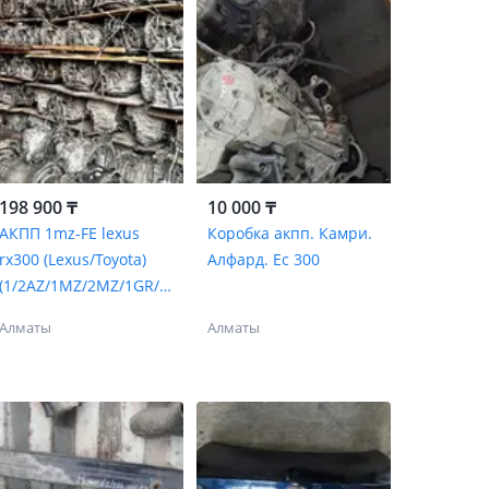
198 900 ₸
10 000 ₸
АКПП 1mz-FE lexus
Коробка акпп. Камри.
rx300 (Lexus/Toyota)
Алфард. Ес 300
(1/2AZ/1MZ/2MZ/1GR/2
GR/3GR/4GR/2AR)
Алматы
Алматы