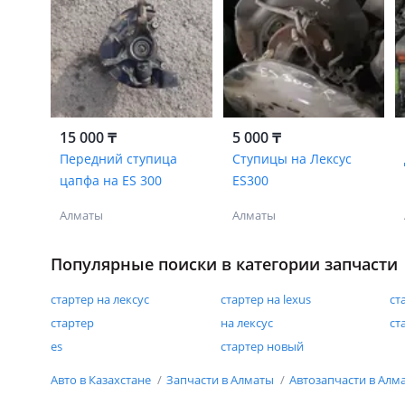
15 000 ₸
5 000 ₸
Передний ступица
Ступицы на Лексус
цапфа на ES 300
ES300
Алматы
Алматы
Популярные поиски в категории запчасти
стартер на лексус
стартер на lexus
ст
стартер
на лексус
ст
es
стартер новый
Авто в Казахстане
Запчасти в Алматы
Автозапчасти в Алм