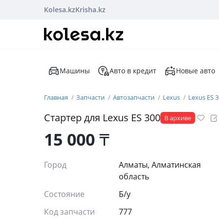
Kolesa.kz
Krisha.kz
Машины
Авто в кредит
Новые авто
Главная
Запчасти
Автозапчасти
Lexus
Lexus ES 
Стартер для Lexus ES 300
В архиве
15 000
₸
Город
Алматы, Алматинская
область
Состояние
Б/y
Код запчасти
777