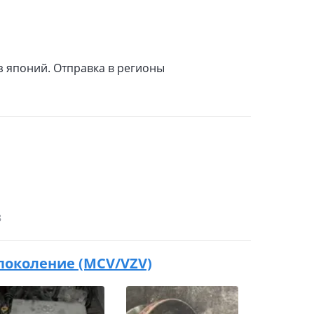
из японий. Отправка в регионы
8
4 поколение (MCV/VZV)