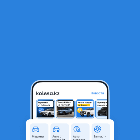
RU
Открыть приложение
1
/
4
Компрессор кондиционера, ACCpro фирма
130 000 ₸
Город
Алматы, Алматинская