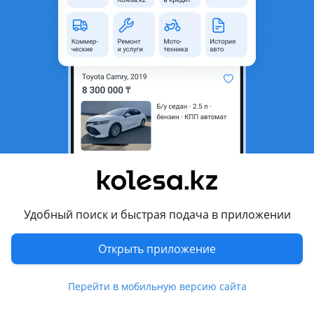
область
Состояние
Б/y
Комментарий продавца
Крышка багажника на SUBARU OUTBACK 2003-2008гг
Со стеклом, в наличии, оригинал, отправка в регионы
Стоимость уточняйте
Перевести
Другие объявления продавца
Удобный поиск и быстрая подача в приложении
555
Открыть приложение
Запчасти
Автозапчасти
178
Перейти в мобильную версию сайта