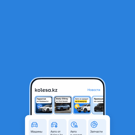
RU
Открыть приложение
В начало
1
/
2
Крышка багажника на subaru outback
50 000 ₸
Город
Алматы, Алматинская