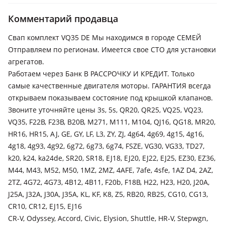
Nissan Cefiro
2003 - 2008 J31
Комментарий продавца
Infiniti I35
Свап комплект VQ35 DE Мы находимся в городе СЕМЕЙ
1999 - 2004 2 поколение
Отправляем по регионам. Имеется свое СТО для установки
агрегатов.
Infiniti QX4
Работаем через Банк В РАССРОЧКУ И КРЕДИТ. Только
2000 - 2003 1 поколение рестайлинг
самые качественные двигателя моторы. ГАРАНТИЯ всегда
Infiniti FX35
открываем показываем состояние под крышкой клапанов.
2002 - 2006 1 поколение (S50), 2006 - 2009 1 поколение
Звоните уточняйте цены 3s, 5s, QR20, QR25, VQ25, VQ23,
рестайлинг (S50)
VQ35, F22B, F23B, B20B, M271, M111, M104, QJ16, QG18, MR20,
HR16, HR15, AJ, GE, GY, LF, L3, ZY, ZJ, 4g64, 4g69, 4g15, 4g16,
Infiniti G35
4g18, 4g93, 4g92, 6g72, 6g73, 6g74, FSZE, VG30, VG33, TD27,
2002 - 2007 3 поколение
k20, k24, ka24de, SR20, SR18, EJ18, EJ20, EJ22, EJ25, EZ30, EZ36,
Infiniti JX-Series
M44, M43, M52, M50, 1MZ, 2MZ, 4AFE, 7afe, 4sfe, 1AZ D4, 2AZ,
2012 - 2014 1 поколение (L50)
2TZ, 4G72, 4G73, 4B12, 4B11, F20b, F18B, H22, H23, H20, J20A,
J25A, J32A, J30A, J35A, KL, KF, K8, Z5, RB20, RB25, CG10, CG13,
Infiniti M35
CR10, CR12, EJ15, EJ16
2004 - 2008 Y50
CR-V, Odyssey, Accord, Civic, Elysion, Shuttle, HR-V, Stepwgn,