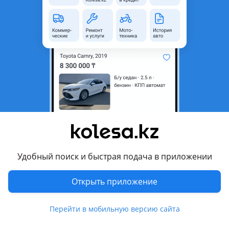
Восточно-Казахстанская
область
Состояние
Б/y
Оригинальность
Оригинал
Возможна рассрочка или
Да
кредит
Есть доставка
Да
Подходит на авто
Nissan 350Z
Удобный поиск и быстрая подача в приложении
2001 - 2009 Z33
Nissan Altima
Открыть приложение
2001 - 2004 L31, 2004 - 2006 L31 рестайлинг, 2006 - 2009 L32,
2009 - 2013 L32 рестайлинг, 2012 - 2015 L33, 2015 - 2019 L33
Перейти в мобильную версию сайта
рестайлинг
Показать больше