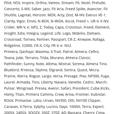
Infiniti QX60
Pilot, NSX, Inspire, Orthia, Vamos, Stream, Fit, Vezel, Prelude,
2013 - 2016 L50, 2016 - 2021 L50 рестайлинг
Concerto, S-MX, Saber, Jazz, Fit Aria, Freed Spike, Avancier, Fit
Shuttle, Lagreat, Horizon, MDX, Acty, Zest, M-NV, Everus VE-1,
Clarity, Vigor, Envix, N-BOX, N-WGN, Ascot, Freed +, UR-V, X-NV,
Crider, MR-V, e: NP2, Z, Today, Capa, Crosstour, Freed, Element,
Insight, Edix, Integra, Legend, Life, Logo, Mobilio, Domani,
Crossroad, Torneo, Partner, Passport, CR-Z, Airwave, Rafaga,
Ridgeline, S2000, CR-X, City, FR-V, e: NS2
Primera, Qashqai, Maxima, X-Trail, Patrol, Almera, Cefiro,
Teana, Juke, Terrano, Tiida, Murano, Almera Classic,
Pathfinder, Sunny, Note, Altima, Mistral, Serena, Almera Tino,
Bluebird, R'nessa, Skyline, Elgrand, Sentra, Quest, Micra,
Prairie, Xterra, Rogue, Largo, Versa, Presage, Pixo, NP300, Fuga,
Laurel, Armada, Tino, Liberty, Navara, Vanette, Cedric, March,
Pulsar, Wingroad, Presea, Avenir, Safari, President, Cube.Kicks,
Homy, Titan, Primera Camino, Crew, Ariva, Frontier, Kubistar,
ROoX, Primastar, Latio, Urvan, NV350, Otti, NV100 Clipper,
Caravan, X-Terra, Sylphy, Lucino, Dayz, 100NX, Terra, Expert,
200SX, 240SX, 3OOZX, 350Z, 370Z, AD, Bassara, Cherry, Cima,