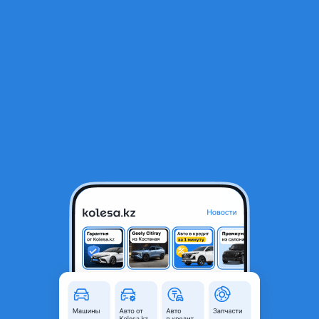
RU
Открыть приложение
1
/
4
Свап комплект VQ35 DE
800 000 ₸
Город
Усть-Каменогорск,