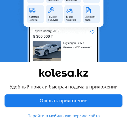
Казахстанская область
Состояние
Новая
Оригинальность
Оригинал
Код запчасти
77004N9000
Есть доставка
Да
Подходит на авто
Hyundai Tucson
2020 - н.в. 4 поколение (NX4), 2023 - н.в. 4 поколение
рестайлинг (NX4)
Удобный поиск и быстрая подача в приложении
Комментарий продавца
Открыть приложение
В НАЛИЧИИ И НА ЗАКАЗ
Перевести
Перейти в мобильную версию сайта