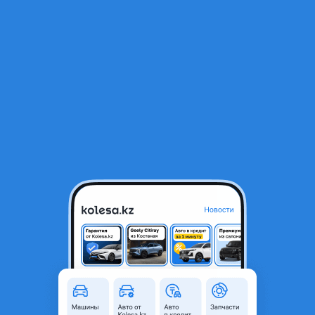
RU
Открыть приложение
1
/
3
Freedom 285 60 r18
45 000 ₸
Город
Алматы, Алматинская