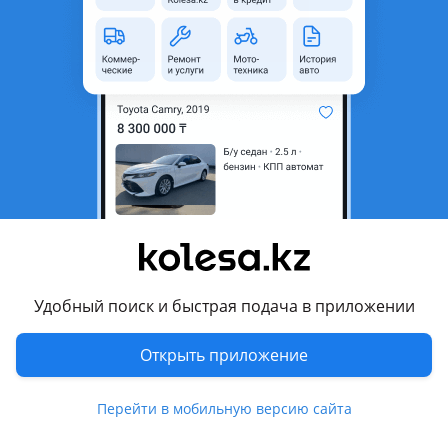
область
Состояние
Новая
Сезонность
Летние
Ширина
285 мм
Высота профиля
60
Диаметр
R18
Есть доставка
Да
Комментарий продавца
За 4штуки 180 000тг
Удобный поиск и быстрая подача в приложении
Звоните
Открыть приложение
Перевести
Условия доставки
Перейти в мобильную версию сайта
Da