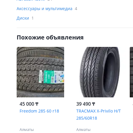
Аксессуары и мультимедиа
4
Диски
1
Похожие объявления
45 000 ₸
39 490 ₸
Freedom 285 60 r18
TRACMAX X-Privilo H/T
285/60R18
Алматы
Алматы