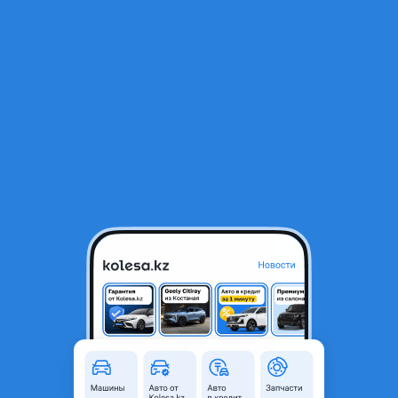
RU
Открыть приложение
1
/
28
Kia Sportage Luxe 4WD 2026 года
15 590 000 ₸
Новая
Официальный дилер
Поколение
2024 - н.в. 5 поколение