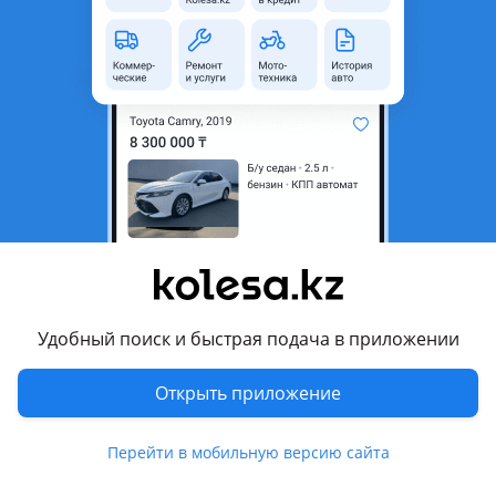
рестайлинг
Кузов
Кроссовер
Объем двигателя, л
2 (бензин)
Коробка передач
Автомат
Привод
Полный привод
Руль
Слева
Растаможен в Казахстане
Да
Комментарий продавца
Tarlan — официальный дилерский центр Kia в г. Костанай
Удобный поиск и быстрая подача в приложении
Адрес: пр. Н. Назарбаева, 239А
Kia Sportage 2.0 AT 4WD.
Открыть приложение
Действует:
–Безналичный расчет.
Перейти в мобильную версию сайта
–Кредит.
–Trade–in.