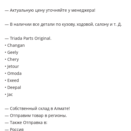
Changan CS75 Plus
— Актуальную цену уточняйте у менеджера!
2024 - н.в. 4 поколение, 2023 - н.в. 3 поколение, 2022 - н.в. 2
поколение, 2021 - 2022 1 поколение рестайлинг, 2019 - 2021
— В наличии все детали по кузову, ходовой, салону и т. Д.
1 поколение
— Triada Parts Original.
Changan Eado
• Changan
2025 - н.в. 3 поколение рестайлинг, 2024 - н.в. 3 поколение
• Geely
Changan X5 Plus
• Chery
• Jetour
2024 - н.в. 1 поколение
• Omoda
Deepal S07
• Exeed
2023 - н.в. 1 поколение
• Deepal
• Jac
— Собственный склад в Алмате!
— Отправим товар в регионы.
— Также Отправка в:
— Россия