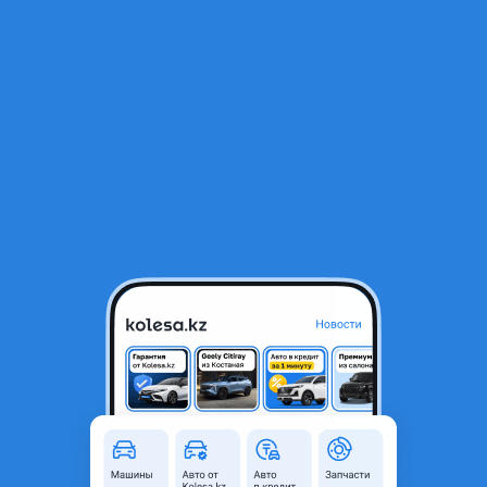
RU
Открыть приложение
1
/
3
Крыло на Changan X5 Plus
98 919 ₸
Город
Караганда, Карагандинская