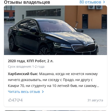
Отзывы владельцев
80 отзывов
2020 года, КПП Робот, 2 л.
Срок владения: 1-2 года
Харбинский бык:
Машина, когда не хочется никому
ничего доказывать, ни соседу с Прадо, ни другу с
Камри 70, ни студенту на 10 летней бмв, ни самому
себе. Просто сесть, закрыть дверь с глухим звуком и
Читать весь отзыв
ехать спокойно, с комфортом, будто весь мир остаётся
47
4
31 августа
снаружи. Superb это не про понты, не про громкий
звук выхлопа и не про показуху на свадьбе перед