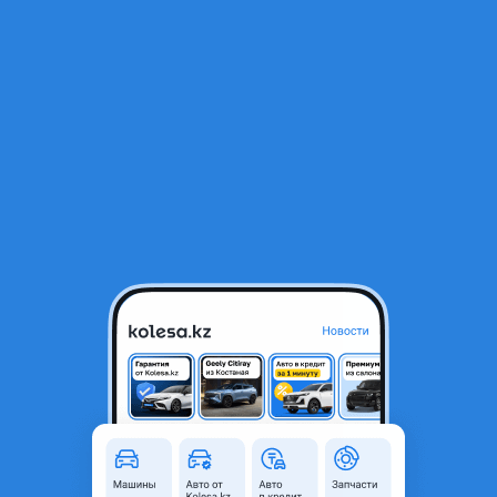
RU
Открыть приложение
1
/
13
Двигатель Volkswagen AZM 2.0
600 000 ₸
Объявление находится в архиве и может быть