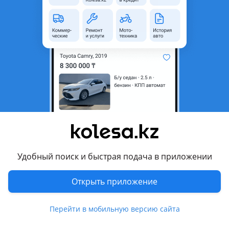
неактуальным.
Город
Астана, Акмолинская
область
Состояние
Б/y
Код запчасти
AZM
Подходит на авто
Skoda Superb
2006 - 2008 1 поколение рестайлинг (3U4), 2001 - 2006 1
поколение (3U4)
Удобный поиск и быстрая подача в приложении
Volkswagen Passat
Открыть приложение
1996 - 2001 B5, 2000 - 2005 B5 рестайлинг
Комментарий продавца
Перейти в мобильную версию сайта
Контрактный двигатель из Японии Volkswagen Skoda AZM