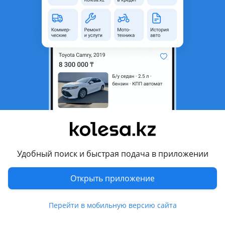
область
Состояние
Новая
Оригинальность
Оригинал
Код запчасти
BW0013-1
Есть доставка
Да
Подходит на авто
BMW 518
2013 - 2017 F10/F11/F07 рестайлинг
BMW 520
Удобный поиск и быстрая подача в приложении
2016 - 2020 G30, 2013 - 2017 F10/F11/F07 рестайлинг, 2009 -
2013 F10/F11/F07, 2007 - 2010 E60/E61 рестайлинг
Открыть приложение
Показать больше
BMW 523
2009 - 2013 F10/F11/F07, 2007 - 2010 E60/E61 рестайлинг
Перейти в мобильную версию сайта
Комментарий продавца
BMW 525