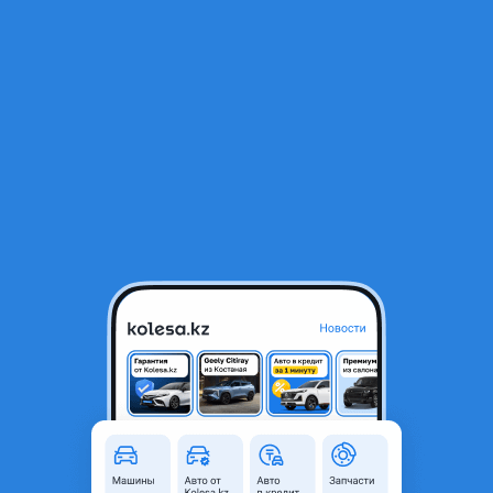
RU
Открыть приложение
В начало
1
/
2
Радиатор
30 450 ₸
Город
Шымкент, Туркестанская