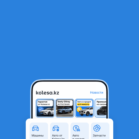
RU
Открыть приложение
В начало
1
/
2
SQRF4J16C Коса двигателя оригинал 1, 6 Chery Tiggo Omoda Jetour
1 000 ₸
Город
Алматы, Алматинская