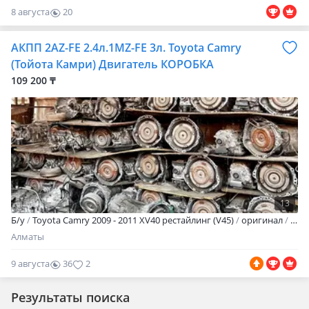
8 августа
20
0
АКПП 2AZ-FE 2.4л.1MZ-FE 3л. Toyota Camry
(Тойота Камри) Двигатель КОРОБКА
109 200 ₸
13
Б/y
Toyota Camry 2009 - 2011 XV40 рестайлинг (V45)
оригинал
Авт
Алматы
9 августа
36
2
Результаты поиска