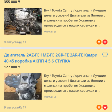
355 000 ₸
Б/y
Toyota Camry
оригинал
Лучшие
цены и условия! Двигатели из Японии с
маленьким пробегом Установка
производится в наших сервисах в г.
Алматы Устанавливаем под ключ! Т. Е.
4
Алматы
Вы загоняете машину и далее по
готовности забираете ее! Есть отправка
9 августа
11
по всем регионам РК, России, Киргизии!
0
Огромный выбор агрегатов на машины
Двигатель 2AZ-FE 1MZ-FE 2GR-FE 2AR-FE Камри
с 1996 года * Все расходы связанные с
транспортировкой в регионы клиент
40 45 коробка АКПП 4 5 6 СТУПКА
берет на себя Если на Ваш звонок не
127 000 ₸
ответили, то пишите! Вам обязательно
ответят! Спасибо за понимание! ЦЕНЫ
Б/y
Toyota Camry
оригинал
Лучшие
УТОЧНЯЙТЕ ПО ТЕЛЕФОНУ! * Удачи Вам
цены и условия! Двигатели из Японии с
на дорогах! Ең тиімді бағалар мен
маленьким пробегом Установка
шарттар! Жапониядан келген аз
производится в наших сервисах в г.
жүрілген қозғалтқыштар Орнату
Алматы Устанавливаем под ключ! Т. Е.
5
Алматы
жұмыстары Алматы қаласындағы біздің
Вы загоняете машину и далее по
сервистерде жүргізіледі. Толық орнатып
готовности забираете ее! Есть отправка
9 августа
17
береміз! Яғни, көлігіңізді әкелесіз де,
по всем регионам РК, России, Киргизии!