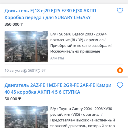
Двигатель EJ18 ej20 EJ25 EZ30 EJ30 АКПП
Коробка передач для SUBARY LEGASY
350 000 ₸
Б/y
Subaru Legacy 2003 - 2009 4
поколение (BL/BP)
оригинал
Приобретайте пока не разобрали!
Исключительно привозные
контрактные двигатели из Японии!
5
Алматы
Столкнулись с такими проблемами как:
Расход масла Стук Заклинил двигатель
10 августа
5681
97
Маленькая компрессия (меньше 10)
Перегрев двигателя Не можешь найти
Двигатель 2AZ-FE 1MZ-FE 2GR-FE 2AR-FE Камри
двигатель, который будет работать
качественно и по демократичной цене?
40 45 коробка АКПП 4 5 6 СТУПКА
Не впадаем в панику! Мы решим вашу
50 000 ₸
проблему замечательным
предложением. Приобретая двигатель в
Б/y
Toyota Camry 2004 - 2006 XV30
нашей организации мы предлагаем не
рестайлинг (V35)
оригинал
только продажу но и установку
Представляем высококачественный
агрегата. Только представьте как это
японский двигатель, который готов