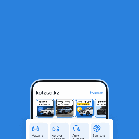
RU
Открыть приложение
1
Автозапчасти
Фильтр
Двигатель кпп автомат в Казахстане
Найдено 1 647 объявлений
VIP-предложения
Стать VIP
Двигатель 2AZ-FE 1MZ-FE 2GR-FE 2AR-FE Камри
40 45 коробка АКПП 4 5 6 СТУПКА
134 000 ₸