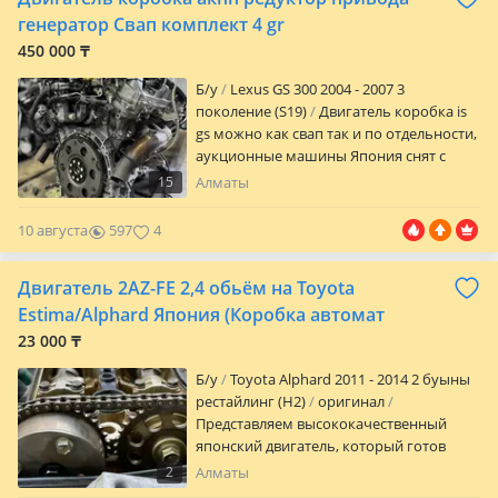
Двигатель toyota corolla Двигатель
генератор Свап комплект 4 gr
тойота corola Двигатель тойота королла
450 000 ₸
Двигатель toyota королла тойота
королла двигатель Двигатель тойота
Б/y
Lexus GS 300 2004 - 2007 3
corolla Двигатель тойота корола
поколение (S19)
Двигатель коробка is
Двигатель на тойота королла Двигатель
gs можно как свап так и по отдельности,
на toyota corolla Toyota corolla двигатель
аукционные машины Япония снят с
Двигатель toyota corolla Двигатель
авката смотрите другие наши
15
Алматы
тойота corola Двигатель 1zz fe Двигатель
объявления
тойота королла двигатель Двигатель
10 августа
597
4
тойота corolla Двигатель тойота корола
Двигатель на тойота королла Двигатель
Двигатель 2AZ-FE 2,4 обьём на Toyota
на toyota corolla Toyota corolla двигатель
Двигатель toyota corolla Двигатель
Estima/Alphard Япония (Коробка автомат
тойота corola Двигатель 1zz fe Двигатель
23 000 ₸
тойота королла контрактный двигатель
на тойоту Двигатель 1zz fe Контрактные
Б/y
Toyota Alphard 2011 - 2014 2 буыны
двигателя Мотор и двигатель Двигатели
рестайлинг (H2)
оригинал
на тойоту Двигатель 1zz Мотор на
Представляем высококачественный
тойоту Двигатель из японий
японский двигатель, который готов
Контрактный мотор Двигателя
вдохнуть новую жизнь в ваш
2
Алматы
контрактные кпп коробка передача Кпп
автомобиль! Наш двигатель тщательно