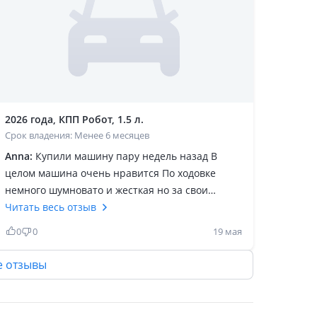
2026 года, КПП Робот, 1.5 л.
Срок владения: Менее 6 месяцев
Anna:
Купили машину пару недель назад В
целом машина очень нравится По ходовке
немного шумновато и жесткая но за свои
деньги наверное самое то В салоне очень
Читать весь отзыв
комфортно, но не смогли через свой телефон
0
0
19 мая
подключиться к планшету чтоб пользоваться
навигатором и в целом плюшками Взяли не
е отзывы
полную комплектацию потому что разница
колоссальная в 2 млн при этому имеешь только
электропакет, поэтому решили что не