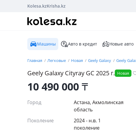
Kolesa.kz
Krisha.kz
Машины
Авто в кредит
Новые авто
Главная
Легковые
Новая
Geely Galaxy
Geely Gala
Geely Galaxy
Cityray
GC
2025
г.
Новая
10 490 000
₸
Город
Астана, Акмолинская
область
Поколение
2024 - н.в. 1
поколение