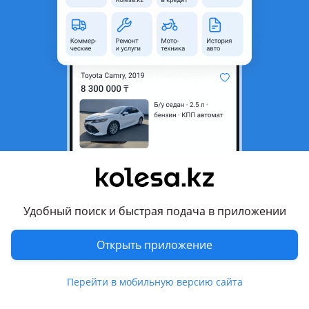
область
Состояние
Новая
Оригинальность
Оригинал
Есть доставка
Да
Подходит на авто
Lexus LX 700h
2021 - н.в. 4 поколение
Lexus LX 600
2021 - н.в. 4 поколение
Удобный поиск и быстрая подача в приложении
Комментарий продавца
Открыть приложение
Задний левый фонарь в крыло для Lexus LX500d LX600
LX700h 2021-2026, левый фонарь внешний наружный в
Перейти в мобильную версию сайта
комплекте с креплениями