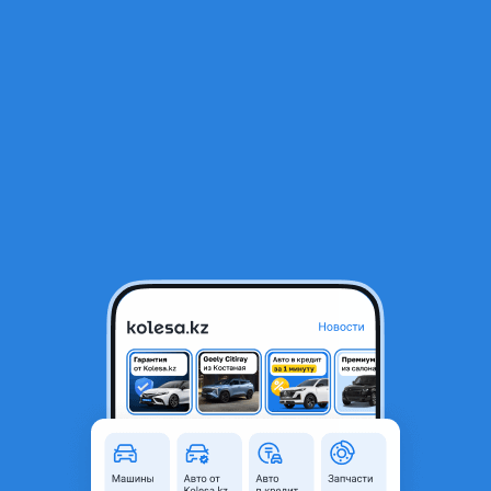
RU
Открыть приложение
1
/
9
Левый фонарь в крыло Lexus LX600
350 000 ₸
Город
Астана, Акмолинская