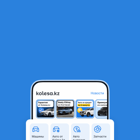
RU
Открыть приложение
1
/
3
A14NET корпус масляного фильтра
35 000 ₸
Город
Алматы, Алматинская