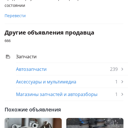
рестайлинг (X03)
состоянии
Opel Mokka
Перевести
2012 - 2016 1 поколение
Opel Zafira
Другие объявления продавца
2012 - 2016 C
666
Chevrolet Cruze
2012 - 2015 J300 рестайлинг, 2009 - 2012 J300
Запчасти
Chevrolet Tracker
Автозапчасти
239
2013 - 2017 3 поколение
Аксессуары и мультимедиа
1
Магазины запчастей и авторазборы
1
Похожие объявления