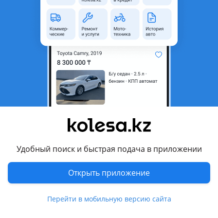
область
Состояние
Б/y
Оригинальность
Оригинал
Есть доставка
Да
Подходит на авто
Opel Astra
2012 - 2015 J рестайлинг (P10), 2009 - 2012 J (P10)
Opel Corsa
2010 - 2014 D рестайлинг (S07), 2006 - 2010 D (S07), 2003 -
Удобный поиск и быстрая подача в приложении
2006 C рестайлинг, 2000 - 2003 C (X01)
Показать больше
Opel Insignia
Открыть приложение
2008 - 2013 A (G09)
Комментарий продавца
Opel Meriva
Перейти в мобильную версию сайта
2010 - 2014 2 поколение (S10), 2006 - 2010 1 поколение
Продам корпус масляного фильтра привозной в отличном