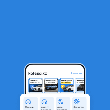
RU
Открыть приложение
В начало
1
/
2
Комплект цепи ГРМ
35 000 ₸
Город
Шымкент, Туркестанская