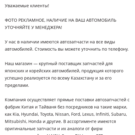
Kia K7
Уважаемые клиенты!
2019 - 2021 2 поколение рестайлинг, 2016 - 2019 2
поколение, 2012 - 2015 1 поколение рестайлинг, 2009 - 2012
ФОТО РЕКЛАМНОЕ, НАЛИЧИЕ НА ВАШ АВТОМОБИЛЬ
1 поколение
УТОЧНЯЙТЕ У МЕНЕДЖЕРА!
Kia Cee'd
У нас в наличии имеются автозапчасти на все виды
2021 - н.в. 3 поколение рестайлинг, 2018 - н.в. 3 поколение,
автомобилей. Стоимость вы можете уточнить по телефону.
2012 - 2015 2 поколение (JD), 2015 - 2018 2 поколение
рестайлинг, 2010 - 2012 1 поколение рестайлинг, 2006 -
2010 1 поколение
Наш магазин — крупный поставщик запчастей для
японских и корейских автомобилей, продукция которого
Kia Cerato
успешно реализуется по всему Казахстану и за его
2021 - н.в. 4 поколение рестайлинг (BD), 2018 - н.в. 4
пределами.
поколение (BD/BDM), 2016 - 2019 3 поколение рестайлинг
(YD), 2013 - 2016 3 поколение (YD), 2008 - 2013 2 поколение,
Компания осуществляет прямые поставки автозапчастей с
2007 - 2009 1 поколение рестайлинг (LD), 2003 - 2007 1
фабрик Китая и Тайваня без посредников на такие марки,
поколение (LD)
Kia Optima
как Kia, Hyundai, Toyota, Nissan, Ford, Lexus, InfIniti, Subaru,
2018 - н.в. 4 поколение рестайлинг, 2015 - 2018 4
Mitsubishi, Honda и другие. В ассортименте имеются
поколение (JF), 2013 - 2015 3 поколение рестайлинг, 2010 -
оригинальные запчасти и их аналоги от фирм
2013 3 поколение (FSGDS6B), 2008 - 2010 2 поколение