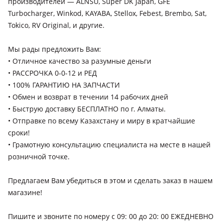
производителей — ALNSU, Super DK Japan, GFE
рестайлинг, 2005 - 2008 2 поколение, 2000 - 2002 1
Turbocharger, Winkod, KAYABA, Stellox, Febest, Brembo, Sat,
поколение, 2002 - 2005 1 поколение рестайлинг (GH)
Tokico, RV Original, и другие.
Kia Rio
2020 - н.в. 4 поколение рестайлинг, 2017 - 2020 4
Мы рады предложить Вам:
поколение, 2011 - 2015 3 поколение (UB), 2015 - 2017 3
поколение рестайлинг, 2009 - 2011 2 поколение
• Отличное качество за разумные деньги
рестайлинг, 2005 - 2009 2 поколение (JB), 2002 - 2005 1
• РАССРОЧКА 0-0-12 и РЕД
поколение рестайлинг (DC)
• 100% ГАРАНТИЮ НА ЗАПЧАСТИ
Kia Sorento
• Обмен и возврат в течении 14 рабочих дней
2023 - н.в. 4 поколение рестайлинг (MQ4/MQ4A), 2020 - н.в.
• Быструю доставку БЕСПЛАТНО по г. Алматы.
4 поколение (MQ4/MQ4A), 2017 - 2020 3 поколение
• Отправкe по всему Казахстану и миру в кратчайшие
рестайлинг (UM), 2014 - 2017 3 поколение (UM), 2012 - 2021
сроки!
2 поколение рестайлинг (XM), 2006 - 2011 1 поколение
• Грамотную консультацию специалиста на месте в нашей
рестайлинг (JC), 2009 - 2014 2 поколение (XM)
Kia Sportage
розничной точке.
2021 - н.в. 5 поколение, 2021 - н.в. 3 поколение (NP), 2016 -
2018 4 поколение, 2018 - н.в. 4 поколение рестайлинг, 2014
Предлагаем Вам убедиться в этом и сделать заказ в нашем
- 2016 3 поколение рестайлинг (QL/QLE), 2010 - 2014 3
магазине!
поколение (SL), 2008 - 2010 2 поколение рестайлинг, 2004 -
2008 2 поколение (JE/KM), 1993 - 2006 1 поколение (K00)
Пишите и звоните по номеру с 09: 00 до 20: 00 ЕЖЕДНЕВНО