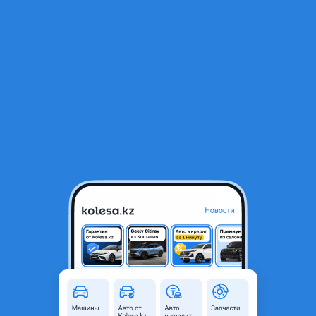
RU
Открыть приложение
1
/
3
Привод с гранатами задний на Митсубиси ASX
25 000 ₸
Город
Караганда, Карагандинская