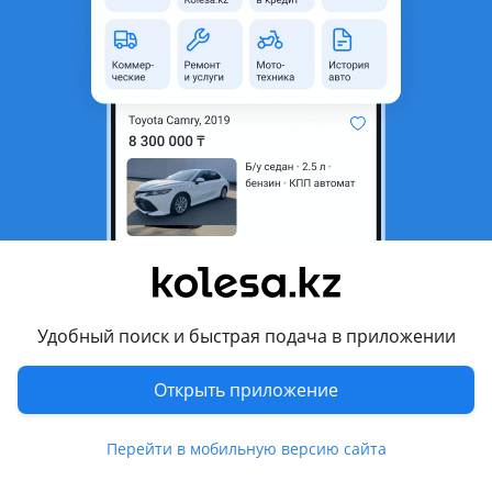
область
Состояние
Б/y
Оригинальность
Оригинал
Возможна рассрочка или
Да
кредит
Есть доставка
Да
Комментарий продавца
Привезено из Японии.
Отправка по регионам за Ваш счет Автобусом,
Индрайвером или Транспортной компанией.
Удобный поиск и быстрая подача в приложении
Принимаем оплату QR. RED. Рассрочка. Карты банков РК,
Наличными.
Открыть приложение
Делаем Фото, Видео для клиентов из других городов.
Перейти в мобильную версию сайта
Перевести