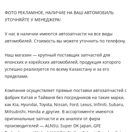
поколение (S19), 2000 - 2004 2 поколение рестайлинг (S16),
1997 - 2000 2 поколение (S16), 1993 - 1997 1 поколение
ФОТО РЕКЛАМНОЕ, НАЛИЧИЕ НА ВАШ АВТОМОБИЛЬ
(JZS147)
УТОЧНЯЙТЕ У МЕНЕДЖЕРА!
Lexus GS 350
У нас в наличии имеются автозапчасти на все виды
2015 - 2020 4 поколение рестайлинг (L1), 2011 - 2015 4
автомобилей. Стоимость вы можете уточнить по телефону.
поколение (L1), 2007 - 2011 3 поколение рестайлинг (S19),
2004 - 2007 3 поколение (S19), 1997 - 2000 2 поколение (S16)
Наш магазин — крупный поставщик запчастей для
Lexus IS 300
японских и корейских автомобилей, продукция которого
2020 - н.в. XE30 [2-й рестайлинг], 2016 - 2022 XE30
успешно реализуется по всему Казахстану и за его
рестайлинг, 2005 - 2010 XE20, 2013 - 2016 XE30, 1999 - 2005
пределами.
XE10
Lexus IS 350
Компания осуществляет прямые поставки автозапчастей с
2020 - н.в. XE30 [2-й рестайлинг], 2016 - 2022 XE30
фабрик Китая и Тайваня без посредников на такие марки,
рестайлинг, 2005 - 2010 XE20
как Kia, Hyundai, Toyota, Nissan, Ford, Lexus, InfIniti, Subaru,
Mitsubishi, Honda и другие. В ассортименте имеются
Lexus LX 470
оригинальные запчасти и их аналоги от фирм
2002 - 2007 2 поколение рестайлинг (UZJ100), 1998 - 2002 2
производителей — ALNSU, Super DK Japan, GFE
поколение (UZJ100)