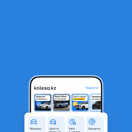
RU
Открыть приложение
В начало
1
/
2
Комплект цепи ГРМ
35 000 ₸
Город
Семей, Абайская область