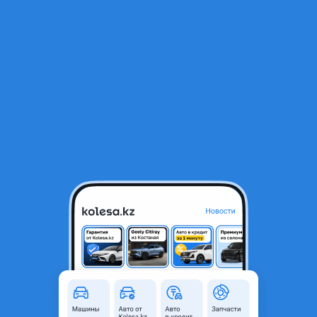
RU
Открыть приложение
1
/
10
KIA K5 телевизор
2 121 ₸
Город
Шымкент, Туркестанская