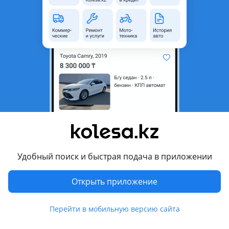
область
Состояние
Б/y
Оригинальность
Оригинал
Есть доставка
Да
Комментарий продавца
Огромный выбор ассотримента по данной марке
автомобиля. Имеются новые и б/у оригинальные детали.
Поможем собрать, укомплектовать авто после дтп. По
заказу кузовные части от MOBIS на Huyndai KIA. Срок
доставки 10 дней, авиа доставка Корея-Казахстан.
Удобный поиск и быстрая подача в приложении
Принимаем и отправляем заказы по всему Казахстану.
Открыть приложение
Перевести
Условия доставки
Перейти в мобильную версию сайта
Доставка по всему Казахстану