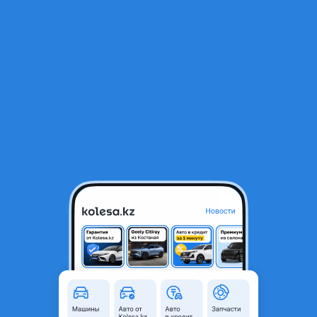
RU
Открыть приложение
1
/
6
Новый оригинал дизельный двигатель 1VDFTE 1турбо на
внедорожники Toyota
7 800 000 ₸