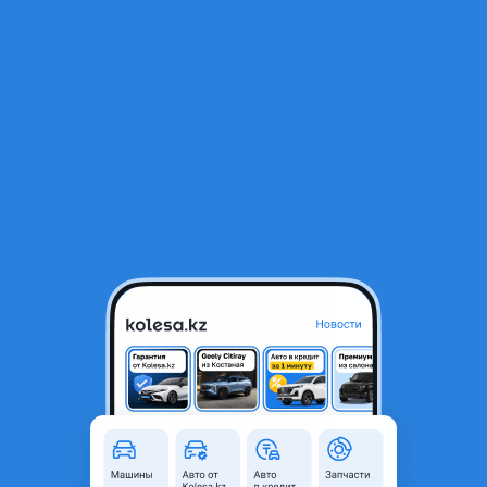
RU
Открыть приложение
1
/
10
Реснички под фары ресничка планка под решетку
7 000 ₸
Объявление находится в архиве и может быть