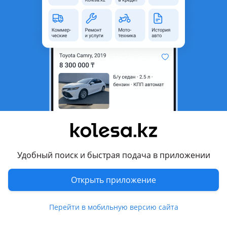
неактуальным.
Город
Алматы, Алматинская
область
Состояние
Новая
Есть доставка
Да
Подходит на авто
Lexus LX 470
1998 - 2002 2 поколение (UZJ100), 2002 - 2007 2 поколение
рестайлинг (UZJ100)
Удобный поиск и быстрая подача в приложении
Комментарий продавца
Открыть приложение
Реснички
В наличии правая, левая, по середине
Перейти в мобильную версию сайта
До рест и рестайлинг