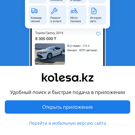
область
Состояние
Новая
Оригинальность
Оригинал
Есть доставка
Да
Комментарий продавца
Мы реализуем автозапчасти высокого качества напрямую
от заводов производителей, для легковых автомобилей
китайского производства — GEELY LIFAN JAC CHERY EXEED
HAVAL. Благодаря многолетнему опыту, наши специалисты
помогут Вам подобрать качественные запчасти по
Удобный поиск и быстрая подача в приложении
доступным ценам, а в случае их отсутствия заказать и
привезти в кратчайшие сроки. Просим Вас уточнять
Открыть приложение
актуальные цены и наличие товаров у наших менеджеров
по указанным номерам телефонов. У нас Вы можете
Перейти в мобильную версию сайта
оформить автозапчасти в рассрочку от 6 до 24 месяцев
либо в кредит. Имеется отправка во все регионы