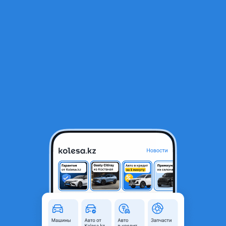
RU
Открыть приложение
В начало
1
/
2
Di10883 Фильтр Воздушный EXEED LX
2 321 ₸
Город
Караганда, Карагандинская