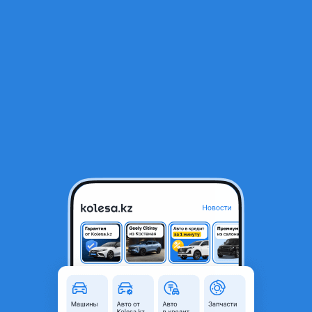
RU
Открыть приложение
1
/
10
Двигатель D15 D15B2 1.5 моновпрыск Honda Civic EG ED EE EH EC
D15B Хонда
350 000 ₸