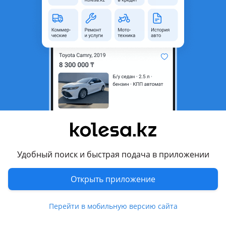
Объявление находится в архиве и может быть
неактуальным.
Город
Караганда, Карагандинская
область
Состояние
Б/y
Оригинальность
Оригинал
Есть доставка
Да
Подходит на авто
Honda Civic
Удобный поиск и быстрая подача в приложении
1991 - 1995 5 поколение (EG/EH/EJ), 1987 - 1996 4 поколение
(EC/ED/EE), 1995 - 2000 6 поколение
Открыть приложение
(MB/MC/MA/MB/EJ/EK/EJ/EM1)
Перейти в мобильную версию сайта
Комментарий продавца