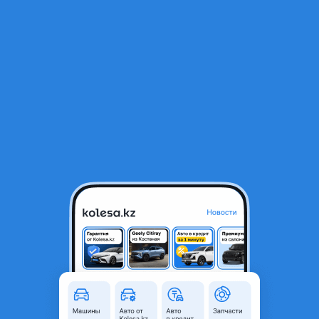
RU
Открыть приложение
1
/
11
Спойлер Hyundai Santa-fe
50 000 ₸
Город
Караганда, Карагандинская