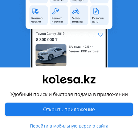
область
Состояние
Б/y
Оригинальность
Оригинал
Есть доставка
Да
Комментарий продавца
Б/у оригинал
Перевести
Другие объявления продавца
Удобный поиск и быстрая подача в приложении
Александр
Открыть приложение
Машины
Перейти в мобильную версию сайта
Легковые
1