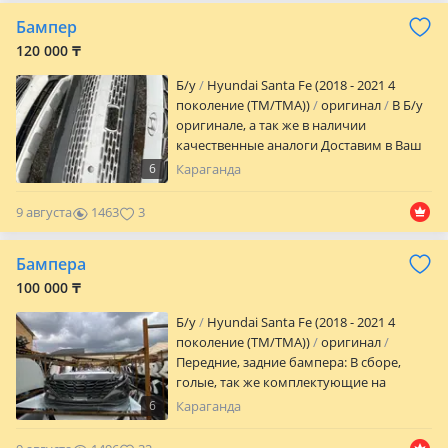
Бампер
120 000 ₸
Б/y
Hyundai Santa Fe (2018 - 2021 4
поколение (TM/TMA))
оригинал
В Б/у
оригинале, а так же в наличии
качественные аналоги Доставим в Ваш
город в самые кратчайшие сроки.
6
Караганда
Бесплатная доставка по г. Шымкент В
наличии большой ассортимент
9 августа
1463
3
кузовных запчастей на kia hyundai
Уточняйте наличие и стоимость товара
Бампера
по телефону.
100 000 ₸
Б/y
Hyundai Santa Fe (2018 - 2021 4
поколение (TM/TMA))
оригинал
Передние, задние бампера: В сборе,
голые, так же комплектующие на
бампера Б/у оригинал Новые оригинал
6
Караганда
В наличии в большом ассортименте
Доставка по всем регионам