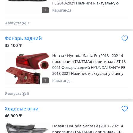
FE 2018-2021 Наличие и актуальную
цену уточняйте у менеджера
1
Караганда
9 августа
3
0
Фонарь задний
33 100 ₸
Новая
Hyundai Santa Fe (2018 - 2021 4
поколение (TM/TMA))
оригинал
ST-18-
0021 Фонарь задний HYUNDAI SANTA FE
2018-2021 Наличие и актуальную цену
уточняйте у менеджера
1
Караганда
9 августа
8
0
Ходовые огни
46 900 ₸
Новая
Hyundai Santa Fe (2018 - 2021 4
поколение (TM/TMA))
оригинал
ST-