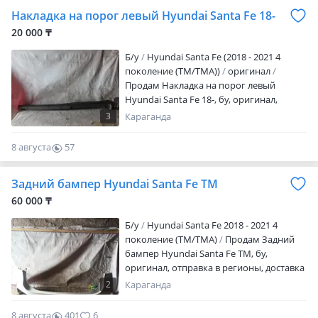
Накладка на порог левый Hyundai Santa Fe 18-
20 000 ₸
Б/y
Hyundai Santa Fe (2018 - 2021 4
поколение (TM/TMA))
оригинал
Продам Накладка на порог левый
Hyundai Santa Fe 18-, бу, оригинал,
отправка в регионы, доставка по городу
3
Караганда
3000 тг
8 августа
57
0
Задний бампер Hyundai Santa Fe TM
60 000 ₸
Б/y
Hyundai Santa Fe 2018 - 2021 4
поколение (TM/TMA)
Продам Задний
бампер Hyundai Santa Fe TM, бу,
оригинал, отправка в регионы, доставка
по городу 3000 тг
2
Караганда
8 августа
401
6