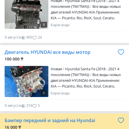
Новая
Hyundai Santa Fe (2018 - 2021 4
поколение (TM/TMA))
Все виды новых
двигателей HYUNDAI-KIA Применение:
KIA — Picanto, Rio, RioX, Soul, Cerato,
Ceed, Soul, Seltos, Cadenza, Optima, K3,
8
Караганда
K5, K7, Sportage, Sorento HYUNDAI —
Accent, Solaris, Elantra, Avante, Bayon, i20,
9 августа
965
24
i30, i40, ix35, Sonata, Creta, Tucson,
SantaFe, Grandeur Мы находимся в
Двигатель HYUNDAI все виды мотор
Астане -Состояние — новое -Гарантия
-Рассрочка/кредит -Доставка по всему
100 000 ₸
РК -Работаем с физическими и
Новая
Hyundai Santa Fe (2018 - 2021 4
юридическими лицами
поколение (TM/TMA))
Все виды новых
двигателей HYUNDAI-KIA Применение:
KIA — Picanto, Rio, RioX, Soul, Cerato,
Ceed, Soul, Seltos, Cadenza, Optima, K3,
6
Караганда
K5, K7, Sportage, Sorento HYUNDAI —
Accent, Solaris, Elantra, Avante, Bayon, i20,
9 августа
374
5
i30, i40, ix35, Sonata, Creta, Tucson,
SantaFe, Grandeur Мы находимся в
Бампер передний и задний на Hyundai
Астане -Состояние — новое -Гарантия
-Рассрочка/кредит -Доставка по всему
16 000 ₸