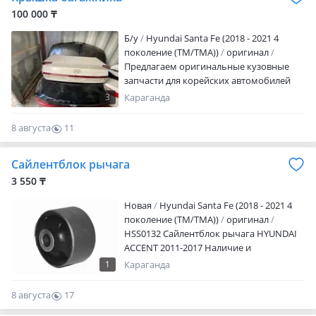
100 000 ₸
Б/y
Hyundai Santa Fe (2018 - 2021 4
поколение (TM/TMA))
оригинал
Предлагаем оригинальные кузовные
запчасти для корейских автомобилей
(Hyundai, Kia и другие). В нашем
3
Караганда
ассортименте вы найдете все
необходимое для восстановления и
8 августа
11
обслуживания вашего автомобиля. Что
0
вы получаете: • Широкий выбор
Сайлентблок рычага
кузовных запчастей в наличии • Только
оригинальная продукция с гарантией •
3 550 ₸
Идеальная совместимость и высокое
Новая
Hyundai Santa Fe (2018 - 2021 4
качество Почему выбирают нас: •
поколение (TM/TMA))
оригинал
Конкурентные цены и выгодные
HSS0132 Сайлентблок рычага HYUNDAI
условия для оптовых заказов •
ACCENT 2011-2017 Наличие и
Профессиональная консультация и
актуальную цену уточняйте у
помощь в подборе деталей •
1
Караганда
менеджера
Оперативная обработка заказов •
Филиалы в разных городах Казахстана
8 августа
17
для вашего удобства
0