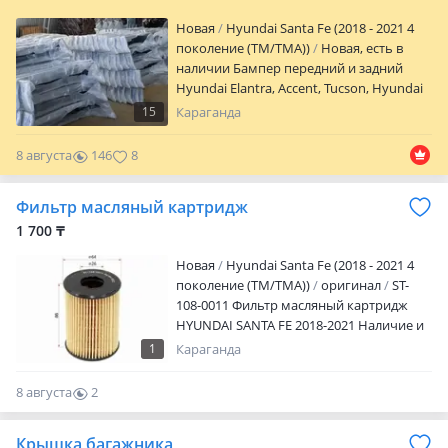
РК -Работаем с физическими и
Новая
Hyundai Santa Fe (2018 - 2021 4
юридическими лицами
поколение (TM/TMA))
Новая, есть в
наличии Бампер передний и задний
Hyundai Elantra, Accent, Tucson, Hyundai
Getz, Hyundai Santa Fe, Hyundai Sonata,
15
Караганда
Hyundai Creta, цены начинаются ОТ 16
000 тг и выше в зависимости от модели
8 августа
146
8
и года выпуска. Так же имеются и другие
запчасти в наличии для данной марки
Фильтр масляный картридж
автомашины. По всем вопросам можете
звонить или написать. Есть доставка по
1 700 ₸
городу и отправка по регионам РК.
Новая
Hyundai Santa Fe (2018 - 2021 4
поколение (TM/TMA))
оригинал
ST-
108-0011 Фильтр масляный картридж
HYUNDAI SANTA FE 2018-2021 Наличие и
актуальную цену уточняйте у
1
Караганда
менеджера
8 августа
2
0
Крышка багажника