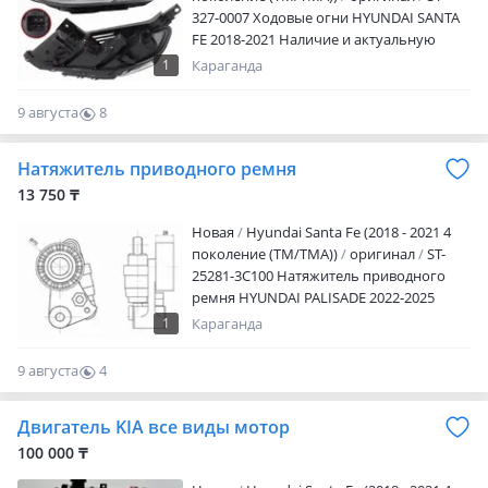
327-0007 Ходовые огни HYUNDAI SANTA
FE 2018-2021 Наличие и актуальную
цену уточняйте у менеджера
1
Караганда
9 августа
8
0
Натяжитель приводного ремня
13 750 ₸
Новая
Hyundai Santa Fe (2018 - 2021 4
поколение (TM/TMA))
оригинал
ST-
25281-3C100 Натяжитель приводного
ремня HYUNDAI PALISADE 2022-2025
Наличие и актуальную цену уточняйте у
1
Караганда
менеджера
9 августа
4
0
Двигатель KIA все виды мотор
100 000 ₸