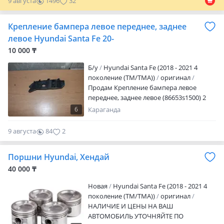
9 августа
1496
32
Крепление бампера левое переднее, заднее
левое Hyundai Santa Fe 20-
10 000 ₸
Б/y
Hyundai Santa Fe (2018 - 2021 4
поколение (TM/TMA))
оригинал
Продам Крепление бампера левое
переднее, заднее левое (86653s1500) 2
шт, Hyundai Santa Fe 20 —, бу, оригинал,
6
Караганда
отправка в регионы, доставка по городу
3000 тг
9 августа
84
2
Поршни Hyundai, Хендай
40 000 ₸
Новая
Hyundai Santa Fe (2018 - 2021 4
поколение (TM/TMA))
оригинал
НАЛИЧИЕ И ЦЕНЫ НА ВАШ
АВТОМОБИЛЬ УТОЧНЯЙТЕ ПО