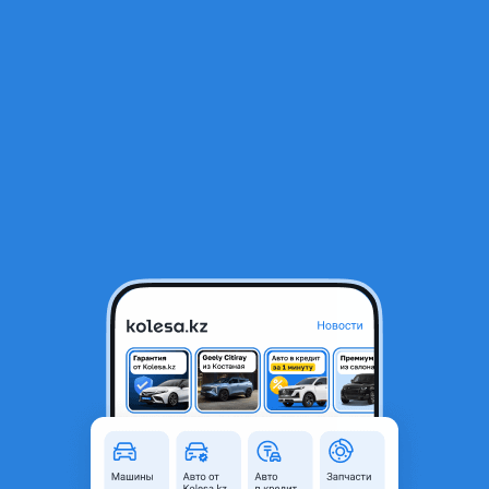
RU
Открыть приложение
1
/
10
1 запаска Chevrolet Ravon Nexia 185/60 R14
19 990 ₸
Город
Астана, Акмолинская