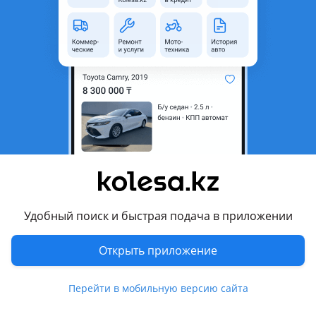
Город
Уральск, Западно-
Казахстанская область
Состояние
Б/y
Оригинальность
Оригинал
Возможна рассрочка или
Да
кредит
Есть доставка
Да
Подходит на авто
Skoda Octavia
2008 - 2013 2 поколение рестайлинг, 2013 - 2017 3
Удобный поиск и быстрая подача в приложении
поколение [A7]
Открыть приложение
Skoda Rapid
2012 - 2017 1 поколение (NH3/NH1), 2017 - 2020 1 поколение
рестайлинг (NH3/NH1)
Перейти в мобильную версию сайта
Показать больше
Skoda Yeti