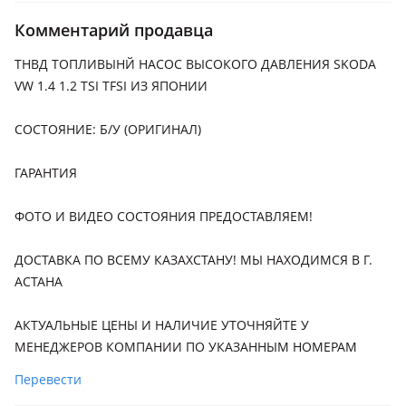
2009 - 2014 1 поколение (5L), 2013 - 2018 1 поколение
Комментарий продавца
рестайлинг (5L)
ТНВД ТОПЛИВЫНЙ НАСОС ВЫСОКОГО ДАВЛЕНИЯ SKODA
Volkswagen Caddy
VW 1.4 1.2 TSI TFSI ИЗ ЯПОНИИ
2004 - 2010 3 поколение, 2010 - 2015 3 поколение
рестайлинг
СОСТОЯНИЕ: Б/У (ОРИГИНАЛ)
Volkswagen Golf
2008 - 2012 6 поколение, 2012 - 2017 7 поколение, 2004 -
ГАРАНТИЯ
2008 5 поколение
ФОТО И ВИДЕО СОСТОЯНИЯ ПРЕДОСТАВЛЯЕМ!
Volkswagen Jetta
2005 - 2011 5 поколение, 2010 - 2014 6 поколение
ДОСТАВКА ПО ВСЕМУ КАЗАХСТАНУ! МЫ НАХОДИМСЯ В Г.
Volkswagen Passat
АСТАНА
2005 - 2010 B6, 2010 - 2015 B7
АКТУАЛЬНЫЕ ЦЕНЫ И НАЛИЧИЕ УТОЧНЯЙТЕ У
Volkswagen Tiguan
МЕНЕДЖЕРОВ КОМПАНИИ ПО УКАЗАННЫМ НОМЕРАМ
2007 - 2011 1 поколение, 2011 - 2017 1 поколение
Перевести
рестайлинг