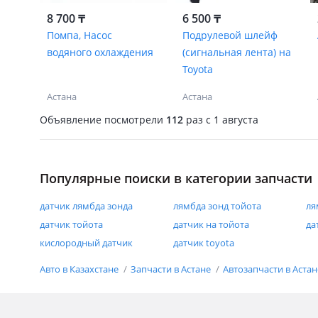
8 700 ₸
6 500 ₸
Помпа, Насос
Подрулевой шлейф
водяного охлаждения
(сигнальная лента) на
Toyota
Астана
Астана
Объявление посмотрели
112
раз
c 1 августа
Популярные поиски в категории запчасти
датчик лямбда зонда
лямбда зонд тойота
ля
датчик тойота
датчик на тойота
да
кислородный датчик
датчик toyota
Авто в Казахстане
Запчасти в Астане
Автозапчасти в Аста