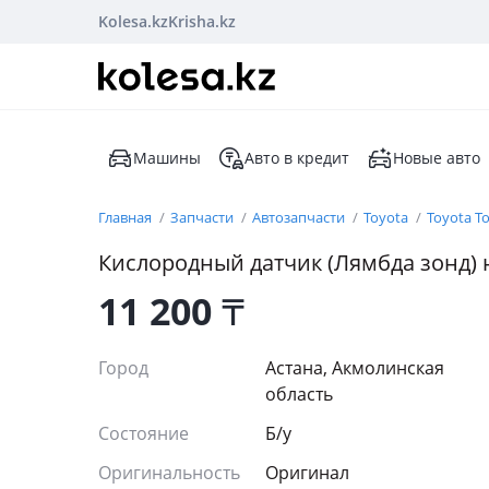
Kolesa.kz
Krisha.kz
Машины
Авто в кредит
Новые авто
Главная
Запчасти
Автозапчасти
Toyota
Toyota T
Кислородный датчик (Лямбда зонд) 
11 200
₸
Город
Астана, Акмолинская
область
Состояние
Б/y
Оригинальность
Оригинал