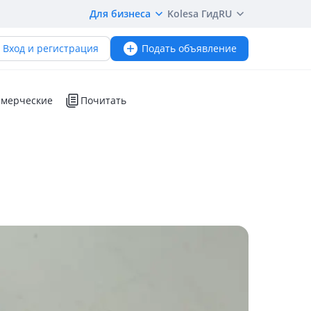
Для бизнеса
Kolesa Гид
RU
Вход и регистрация
Подать объявление
мерческие
Почитать