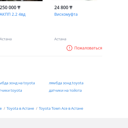
250 000 ₸
24 800 ₸
АКПП 2.2 4вд
Вискомуфта
Астана
Астана
Пожаловаться
мбда зонд на toyota
лямбда зонд toyota
тчики toyota
датчики на тойота
не
Toyota в Астане
Toyota Town Ace в Астане