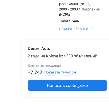
рестайлинг (NCP3)
2000 - 2003 1 поколение
(NCP3)
Toyota Gaia
1998 - 2004 M10
Показать больше
Toyota Isis
2011 - 2017 1 поколение
рестайлинг
Denzel Auto
2004 - 2011 1 поколение
2 года на Kolesa.kz • 350 объявлений
Toyota Corolla Ceres
1992 - 1999 E100
Контакты продавца
Toyota Noah
+7 747
Показать телефон
2014 - н.в. 3 поколение
2007 - 2014 2 поколение
2001 - 2007 1 поколение
Написать сообщение
(R6)
Toyota Progres
1998 - 2007 1 поколение
(JCG1)