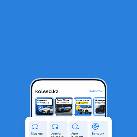
RU
Открыть приложение
1
/
3
Крыло
25 000 ₸
Город
Алматы, Алматинская