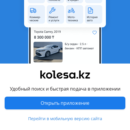
область
Состояние
Б/y
Оригинальность
Оригинал
Комментарий продавца
Продам крылья на выбор разных цветов
Перевести
Другие объявления продавца
Ясинь
Удобный поиск и быстрая подача в приложении
Машины
Открыть приложение
Легковые
2
Перейти в мобильную версию сайта
Запчасти