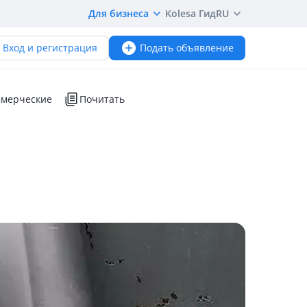
Для бизнеса
Kolesa Гид
RU
Вход и регистрация
Подать объявление
мерческие
Почитать