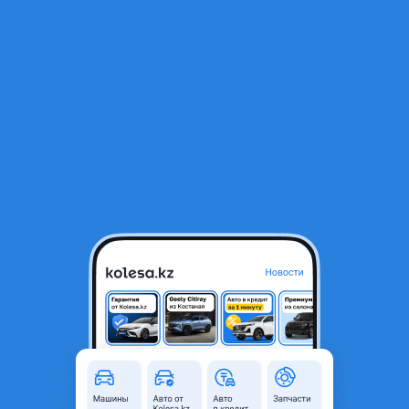
RU
Открыть приложение
1
/
4
Land Cruiser 200 перед 2012-2015
130 000 ₸
Город
Алматы, Алматинская