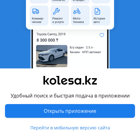
область
Состояние
Б/y
Оригинальность
Оригинал
Комментарий продавца
Продам
Бампер перед
Land cruiser 200 2012-2015
Б/у оригинал
Есть доставка в другие регионы
Цену узнавайте по телефону
Удобный поиск и быстрая подача в приложении
Перевести
Открыть приложение
Другие объявления продавца
Перейти в мобильную версию сайта
Roman