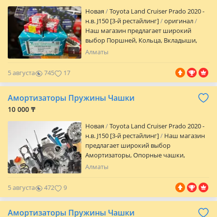
городе Алматы
Новая
Toyota Land Cruiser Prado 2020 -
н.в. J150 [3-й рестайлинг]
оригинал
Наш магазин предлагает широкий
выбор Поршней, Кольца, Вкладыши,
Клапана, Ремкомплекты Отправка по
1
Алматы
Казахстану в любую точку. Для
постоянных клиентов и Мастерам
5 августа
745
17
скидка Мы находимся в городе Алматы
Амортизаторы Пружины Чашки
10 000 ₸
Новая
Toyota Land Cruiser Prado 2020 -
н.в. J150 [3-й рестайлинг]
Наш магазин
предлагает широкий выбор
Амортизаторы, Опорные чашки,
Шаровые опоры, Стабилизаторы,
1
Алматы
Рулевые тяги, Наконечники,
Сайлентблокии, Рычаги. Есть бренды
5 августа
472
9
как KYB, TOKICO, STR, 555, GMB, EEP, SRR,
WXQP и многое другое по ходовой. Для
Амортизаторы Пружины Чашки
постоянных клиентов и Мастерам