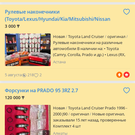
заказать и другие элементы подвески/
0
салона, фары и прочее Под заказ 2
Рулевые наконечники
недели до г. Алматы Крузак 100 Крузак
200 Land Cruiser 100 Land Cruiser 200
(Toyota/Lexus/Hyundai/Kia/Mitsubishi/Nissan
Lx470 Lx570
3 000 ₸
Новая
Toyota Land Cruiser
оригинал
Рулевые наконечники на различные
автомобили В наличии на: • Toyota
(Camry, Corolla, Prado и др.) • Lexus (RX,
ES и др.) • Hyundai/Kia (Sonata, Tucson,
3
Астана
Sportage и др.) Характеристики: • Новые,
качественные • Оригинал и
5 августа
218
2
проверенные аналоги • Надёжная
работа рулевого управления • Без
Форсунки на PRADO 95 3RZ 2.7
люфтов и стуков В наличии левый и
правый Доставка Подбор по VIN или по
120 000 ₸
модели авто Самовывоз/доставка по
Новая
Toyota Land Cruiser Prado 1996 -
Казахстану Есть другие запчасти —
2000 J90
оригинал
Новые оригинал,
пишите, подберём всё Пишите для
заказывали 15 лет назад, проверенные
уточнения цены и наличия Цена: от 3000
Комплект 4 шт
тг (зависит от авто) Ул Коктал 15Б
5
Алматы