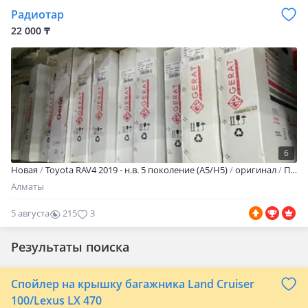
Радиотар
22 000 ₸
6
Новая
Toyota RAV4 2019 - н.в. 5 поколение (A5/H5)
оригинал
Продажа Радиатора основной, радиатор кондиционер, диффузор на все корейские модели! Качество отличное. Гарантия возврат 14 дней! Имеется доставка по городу и регионам! Оплата наличными, Gold, RED Расрочка!
Алматы
5 августа
215
3
Результаты поиска
Спойлер на крышку багажника Land Cruiser
100/Lexus LX 470