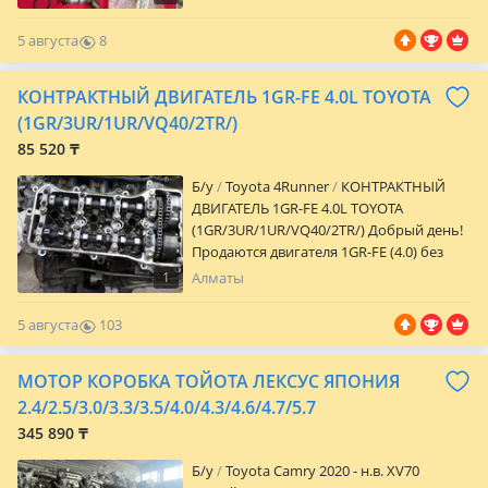
5 августа
8
0
КОНТРАКТНЫЙ ДВИГАТЕЛЬ 1GR-FE 4.0L TOYOTA
(1GR/3UR/1UR/VQ40/2TR/)
85 520 ₸
Б/y
Toyota 4Runner
КОНТРАКТНЫЙ
ДВИГАТЕЛЬ 1GR-FE 4.0L TOYOTA
(1GR/3UR/1UR/VQ40/2TR/) Добрый день!
Продаются двигателя 1GR-FE (4.0) без
пробега по Казахстану. Состояние
1
Алматы
идеальное. Гарантия от 14 дней. Есть
возможность выбрать двигатель, много
5 августа
103
двигателей на выбор. Кредит и
0
рассрочка на 12 месяцев (банк). 1GR-FE
МОТОР КОРОБКА ТОЙОТА ЛЕКСУС ЯПОНИЯ
(4.0) ставится на такие машины как:
Toyota 4Runner (с 2002 по 2009 годы)
2.4/2.5/3.0/3.3/3.5/4.0/4.3/4.6/4.7/5.7
Toyota Hilux Surf (с 2002 по 2009 годы)
345 890 ₸
Toyota Land Cruiser (с2007 по 2011 годы)
Toyota Land Cruiser Prado (с2002 по 2009
Б/y
Toyota Camry 2020 - н.в. XV70