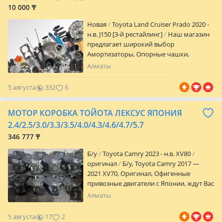
скидка Мы находимся в городе Алматы
10 000 ₸
Новая
Toyota Land Cruiser Prado 2020 -
н.в. J150 [3-й рестайлинг]
Наш магазин
предлагает широкий выбор
Амортизаторы, Опорные чашки,
Шаровые опоры, Стабилизаторы,
1
Алматы
Рулевые тяги, Наконечники,
Сайлентблокии, Рычаги. Есть бренды
5 августа
332
6
как KYB, TOKICO, STR, 555, GMB, EEP, SRR,
WXQP и многое другое по ходовой. Для
МОТОР КОРОБКА ТОЙОТА ЛЕКСУС ЯПОНИЯ
постоянных клиентов и Мастерам
скидка Мы находимся в городе Алматы
2.4/2.5/3.0/3.3/3.5/4.0/4.3/4.6/4.7/5.7
346 777 ₸
Б/y
Toyota Camry 2023 - н.в. XV80
оригинал
Б/y, Toyota Camry 2017 —
2021 XV70, Оригинал, Офигенные
привозные двигатели с Японии, ждут Вас
в идеальном состоянии Качественная
3
Алматы
замена в ПОДАРОК Масла, фильтра в
ПОДАРОК Гарантия от поставщика
5 августа
17
2