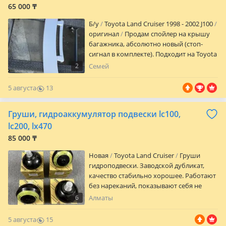
65 000 ₸
Б/y
Toyota Land Cruiser 1998 - 2002 J100
оригинал
Продам спойлер на крышу
багажника, абсолютно новый (стоп-
сигнал в комплекте). Подходит на Toyota
Land Cruiser 100/Lexus LX 470. Возможна
2
Семей
отправка
5 августа
13
0
Груши, гидроаккумулятор подвески lc100,
lc200, lx470
85 000 ₸
Новая
Toyota Land Cruiser
Груши
гидроподвески. Заводской дубликат,
качество стабильно хорошее. Работают
без нареканий, показывают себя не
хуже оригинальных. После уставших
6
Алматы
оригинальных машина едет совсем по
другому. Так же есть возможность
5 августа
15