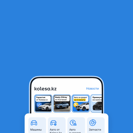
RU
Открыть приложение
1
Автозапчасти
Фильтр
Cruiser в Казахстане
Найдено 52 374 объявления
VIP-предложения
Стать VIP
Амортизаторы Пружины Чашки
10 000 ₸
1