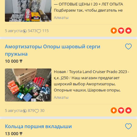
— ОПТОВЫЕ ЦЕНЫ I 20 + ЛЕТ ОПЫТА
Подбираем так, чтобы двигатель не
вскрывали второй раз. Точный подбор: •
28
Алматы
VIN • двигатель • размеры В наличии:
Поршни, кольца, вкладыши, прокладки
5 августа
5473
115
и др. Алматы, Карсити 4 ярус 64 бутик
Отправка по Казахстану Ashibulak Auto
Амортизаторы Опоры шаровый серги
— собрал и забыл.
пружына
10 000 ₸
Новая
Toyota Land Cruiser Prado 2023 -
қ.к. J250
Наш магазин предлагает
широкий выбор Амортизаторы,
Опорные чашки, Шаровые опоры,
Стабилизаторы, Рулевые тяги,
1
Алматы
Наконечники, Сайлентблокии, Рычаги.
Есть бренды как KYB, TOKICO, STR, 555,
5 августа
879
30
GMB, EEP, SRR, WXQP и многое другое по
ходовой. Отправка по Казахстану в
Кольца поршня вкладыши
любую точку. Для постоянных клиентов
и Мастерам скидка Мы находимся в
13 000 ₸