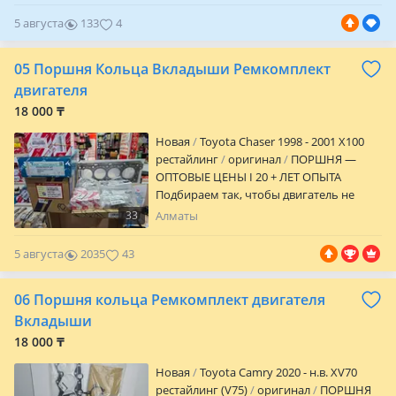
городе Алматы Звоните или напишите
5 августа
133
4
на Чтобы уточнить цену
05 Поршня Кольца Вкладыши Ремкомплект
двигателя
18 000 ₸
Новая
Toyota Chaser 1998 - 2001 X100
рестайлинг
оригинал
ПОРШНЯ —
ОПТОВЫЕ ЦЕНЫ I 20 + ЛЕТ ОПЫТА
Подбираем так, чтобы двигатель не
вскрывали второй раз. Точный подбор: •
33
Алматы
VIN • двигатель • размеры В наличии:
Поршни, кольца, вкладыши, прокладки
5 августа
2035
43
и др. Алматы, Карсити 4 ярус 64 бутик
Отправка по Казахстану Ashibulak Auto
06 Поршня кольца Ремкомплект двигателя
— собрал и забыл.
Вкладыши
18 000 ₸
Новая
Toyota Camry 2020 - н.в. XV70
рестайлинг (V75)
оригинал
ПОРШНЯ