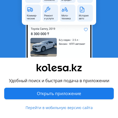
область
Состояние
Б/y
Оригинальность
Оригинал
Комментарий продавца
Остались задние фонари на крышку багажника
Задние фонари на пассат b7, оригинальные HELLA
Перевести
Другие объявления продавца
Удобный поиск и быстрая подача в приложении
DI Autoparts
Открыть приложение
Запчасти
Перейти в мобильную версию сайта
Автозапчасти
596