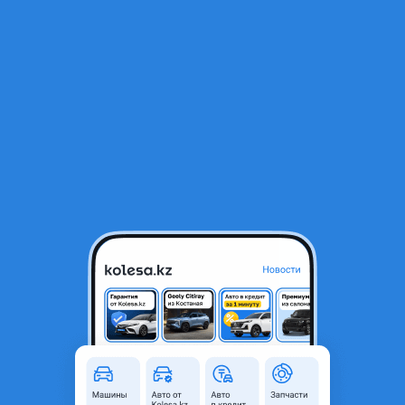
RU
Открыть приложение
1
/
7
Фонари фары плафоны задние фонари на vw passat b6
10 000 ₸
Город
Алматы, Алматинская