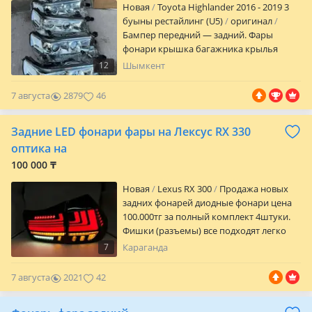
Новая
Toyota Highlander 2016 - 2019 3
буыны рестайлинг (U5)
оригинал
Бампер передний — задний. Фары
фонари крышка багажника крылья
капот двери и многое другое вы найдете
12
Шымкент
у нас. Работаем оптом и в розницу.
Работаем с компаниями, есть все
7 августа
2879
46
закрывающие документы. Наш склад г.
Алматы Баянаул 36а Наджимидин Также
Задние LED фонари фары на Лексус RX 330
есть все по кузову в оригинале на весь
модельный ряд Тойота Лексус.
оптика на
Переделки кузова на рестайлинг.
100 000 ₸
Отправки в регионы РК Доставка по
городу.
Новая
Lexus RX 300
Продажа новых
задних фонарей диодные фонари цена
100.000тг за полный комплект 4штуки.
Фишки (разъемы) все подходят легко
сможете установить сами. Фонари
7
Караганда
смотрятся очень привлекательно
особенно ночью. Мы находимся на
7 августа
2021
42
Молокова 108 ТД Тумар в здании Бутик
17. Задняя оптика.