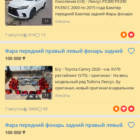
поколение (U3)
Лексус РХ300 РХ330
Авторазбор "Aspara Motors Абая"
РХ350 С 2003 по 2015 года Бампер
передний Бампер задний Фары фонари
11
Алматы
7 августа
616
13
Фара передний правый левый фонарь задний
100 000 ₸
Б/y
Toyota Camry 2020 - н.в. XV70
рестайлинг (V75)
оригинал
На весь
модельный ряд Тойота Лексус. Бу
оригинал, новый оригинал в идеальном
состоянии. Без никаких изъян. Отправки
18
Алматы
по городу и регионы РК ежедневно.
Большой ассортимент кузовных
7 августа
3004
69
автозапчастей в наличии. Наш склад г.
Алматы Баянаул 36а Наджимидин.
Фара передний фонарь задний правый левый
Оптом и в розницу. Работаем также с
компаниями, есть все закрывающие
100 000 ₸
документы