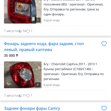
После рабочего времени просьба
поколение (BS)
оригинал
Оригинал,
писать на телефон!
б/у. Отправка по регионам. Цена за
один фонарь.
5
Караганда
7 августа
54
1
Фонарь заднего хода, фара задняя, стоп
левый, правый каптива
35 000 ₸
Б/y
Chevrolet Captiva 2011 - 2013 1
буыны рестайлинг (C100/C140)
оригинал
Оригинал, б/у. Отправка по
регионам.
4
Караганда
7 августа
71
1
Задние фонари фары Camry