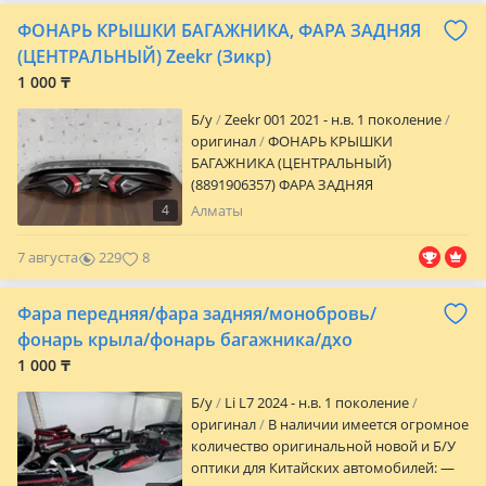
в Шымкенте и Астане — всегда ближе к
ФОНАРЬ КРЫШКИ БАГАЖНИКА, ФАРА ЗАДНЯЯ
вам! Надёжность, качество и детали,
которым можно доверять.
(ЦЕНТРАЛЬНЫЙ) Zeekr (Зикр)
1 000 ₸
Б/y
Zeekr 001 2021 - н.в. 1 поколение
оригинал
ФОНАРЬ КРЫШКИ
БАГАЖНИКА (ЦЕНТРАЛЬНЫЙ)
(8891906357) ФАРА ЗАДНЯЯ
ЦЕНТРАЛЬНАЯ (фонарь задний) Фонарь
4
Алматы
крыла левый (фара) Фонарь крыла
правый (фара) Запчасти на китайские
7 августа
229
8
авто: Changan (Чанган), LI XIANG (Лисян
Л6-Л7-Л9), Geely (Джили), Zeekr (Зикр),
Фара передняя/фара задняя/монобровь/
Tank (Танк), Deepal (Дипал), BYD, Jetour
(Джитур) Отправка по РК! Актуальные
фонарь крыла/фонарь багажника/дхо
цены и наличие уточняйте по телефону!
1 000 ₸
После рабочего времени просьба
писать на телефон!
Б/y
Li L7 2024 - н.в. 1 поколение
оригинал
В наличии имеется огромное
количество оригинальной новой и Б/У
оптики для Китайских автомобилей: —