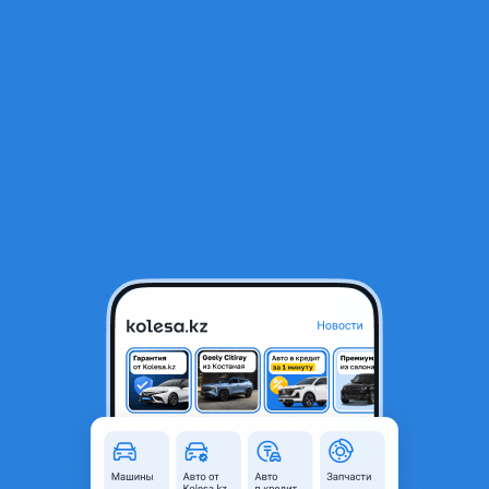
RU
Открыть приложение
1
Автозапчасти
Фильтр
Фонарь задний фара в Казахстане
Найдено 724 объявления
VIP-предложения
Стать VIP
Фары задние фонари Hyundai kia
102 000 ₸
26