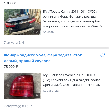
1 000 ₸
Б/y
Toyota Camry 2011 - 2014 XV50
оригинал
Фары фонари в крышку
багажника, хром двери, крыша арбаг
шторка потолка тойота камри-50 — 55
— 60-70 — 75 6/у оригинал привозное
2
Алматы
7 августа
4
0
Фонарь заднего хода, фара задняя, стоп
левый, правый cayenne
75 000 ₸
Б/y
Porsche Cayenne 2002 - 2007 955
(9PA)
оригинал
Цена за один фонарь.
Оригинал, б/у. Отправка по регионам.
Караганда
6
7 августа
80
7