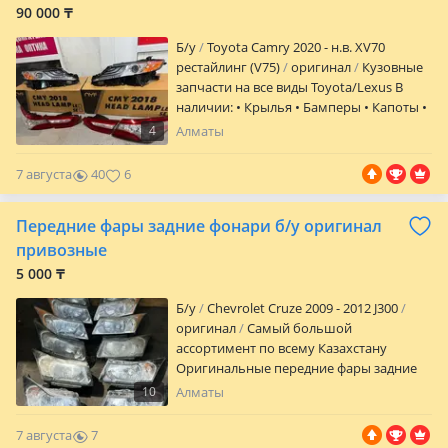
90 000 ₸
Б/y
Toyota Camry 2020 - н.в. XV70
рестайлинг (V75)
оригинал
Кузовные
запчасти на все виды Toyota/Lexus В
наличии: • Крылья • Бамперы • Капоты •
Фары/стопы • Двери • Зеркала • Решётки
4
Алматы
радиатора • Усилители, телевизоры и др.
Подходят на разные модели Toyota и
7 августа
40
6
Lexus — Camry, Corolla, RAV4, LX, RX, ES,
GX и другие. Есть как новые, так и б/у
Передние фары задние фонари б/у оригинал
детали. Дополнительно: — Возможна
отправка по Казахстану — Помогу с
привозные
подбором — Цена зависит от детали
5 000 ₸
Пиши, что нужно — отправлю фото и
сделаю точную цену. Кар сити 4 ярус 180
Б/y
Chevrolet Cruze 2009 - 2012 J300
бутик Ердос
оригинал
Самый большой
ассортимент по всему Казахстану
Оригинальные передние фары задние
фонари из Японии Самые низкие цены
10
Алматы
по Казахстану Nissan Patrol Nissan
Pathfinder Nissan Note Nissan Teana
7 августа
7