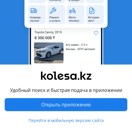
Б/y
Kia K5 2023 - н.в. 3 поколение рестайлинг
оригинал
Mobis Korea Parts — корейские автозапчасти с гарантией качества! Оригинальные и проверенные запчасти для корейских авто по выгодным ценам. Быстрая помощь с подбором, честный сервис и гарантия на весь ассортимент. Филиалы в Шымкенте и Астане — всегда ближе к вам! Надёжность, качество и детали, которым можно доверять.
Астана
7 августа
327
11
Передние фары задние фонари б/у оригинал
привозные
5 000 ₸
Удобный поиск и быстрая подача в приложении
Открыть приложение
10
Б/y
Chevrolet Cruze 2009 - 2012 J300
оригинал
Самый большой ассортимент по всему Казахстану Оригинальные передние фары задние фонари из Японии Самые низкие цены по Казахстану Nissan Patrol Nissan Pathfinder Nissan Note Nissan Teana Nissan Tida Nissan Murano Nissan Micra Nissan Mistral Nissan Pulsar Nissan Primera Nissan Fuga Nissan Serena Toyota Alphard Toyota Aurion Toyota Camry 25 Toyota Estima Volkswagen Golf 4 Volkswagen Bora Jetta Lexus LS460 Lexus GS 190 Honda Odyssey Honda Stepwgon Honda Elysion Mitsubishi Pajero Mitsubishi Grandis Chevrolet Cruze Chevrolet Captiva Chevrolet Malibu Subaro Legacy Subaro Outback Volvo XC90 GMC Envoy Hyundai Genesis Kia Sedona Ford Fokus Nissan Pulsar Nissan Primera И много другое Передние Фары, задние Фонари Пишите или звоните по номеру телефона: Отправляйте фото своих фар Полировка в подарок Все запчасти привозные из Японии, без посредников и перекупщиков напрямую со склада г. Алмата Отправка во все города Казахстана!
Алматы
Перейти в мобильную версию сайта
7 августа
7