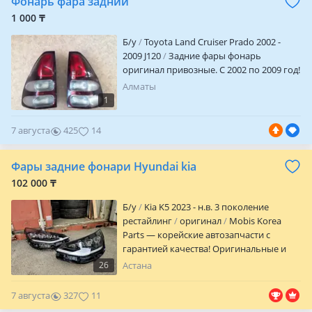
Фонарь фара задний
1 000 ₸
Б/y
Toyota Land Cruiser Prado 2002 -
2009 J120
Задние фары фонарь
оригинал привозные. С 2002 по 2009 год!
Алматы
1
7 августа
425
14
Фары задние фонари Hyundai kia
102 000 ₸
Б/y
Kia K5 2023 - н.в. 3 поколение
рестайлинг
оригинал
Mobis Korea
Parts — корейские автозапчасти с
гарантией качества! Оригинальные и
проверенные запчасти для корейских
26
Астана
авто по выгодным ценам. Быстрая
помощь с подбором, честный сервис и
7 августа
327
11
гарантия на весь ассортимент. Филиалы