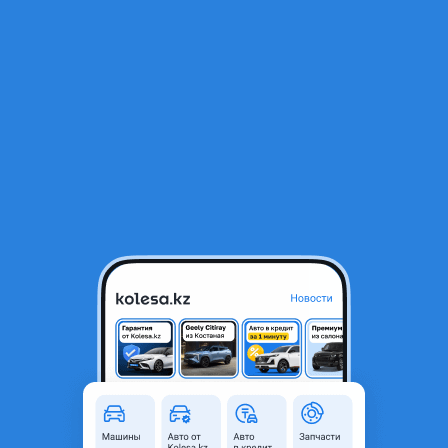
RU
Открыть приложение
1
/
3
Задние фонари
20 000 ₸
Объявление находится в архиве и может быть