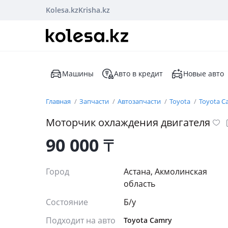
Kolesa.kz
Krisha.kz
Машины
Авто в кредит
Новые авто
Главная
Запчасти
Автозапчасти
Toyota
Toyota C
Моторчик охлаждения двигателя
90 000
₸
Город
Астана, Акмолинская
область
Состояние
Б/y
Подходит на авто
Toyota Camry