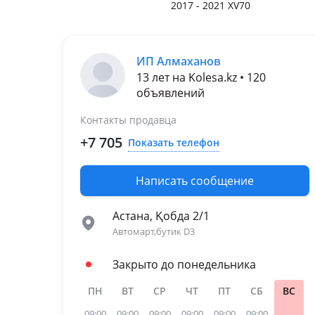
2017 - 2021 XV70
ИП Алмаханов
13 лет на Kolesa.kz • 120
объявлений
Контакты продавца
+7 705
Показать телефон
Написать сообщение
Астана, Қобда 2/1
Автомарт,бутик D3
Закрыто до понедельника
ПН
ВТ
СР
ЧТ
ПТ
СБ
ВС
09:00
09:00
09:00
09:00
09:00
09:00