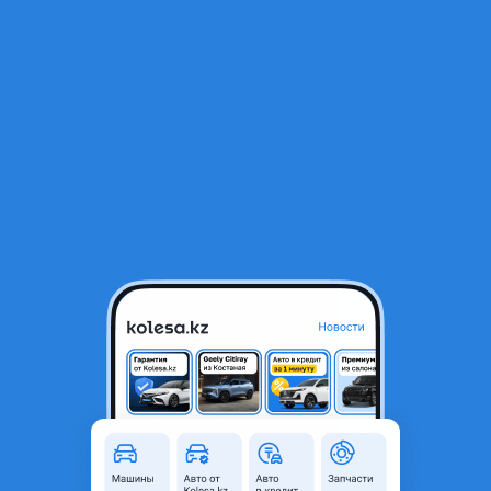
RU
Открыть приложение
1
/
5
Фара камри 70 американец
80 000 ₸
Город
Астана, Акмолинская