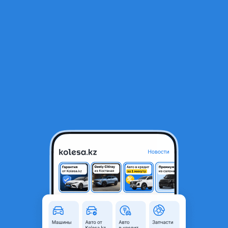
RU
Открыть приложение
В начало
1
/
2
Рулевая рейка toyota
65 000 ₸
Город
Актобе, Актюбинская