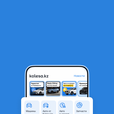
RU
Открыть приложение
1
/
6
Задний бампер
10 000 ₸
Город
Атырау, Атырауская область