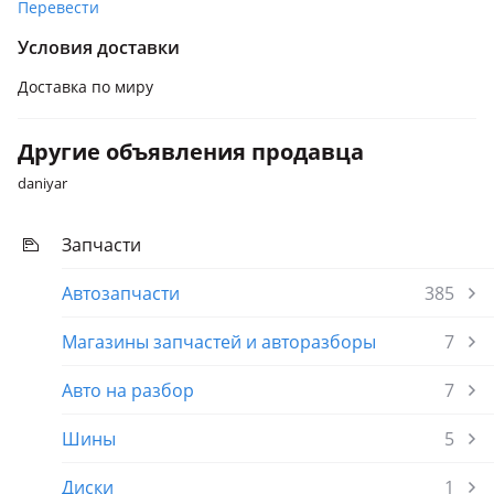
2023 - н.в. 1 поколение
Перевести
Chery Tiggo 7 Pro Max
Условия доставки
2022 - н.в. 1 поколение
Доставка по миру
OMODA C5
2021 - н.в. 1 поколение
Другие объявления продавца
daniyar
Запчасти
Автозапчасти
385
Магазины запчастей и авторазборы
7
Авто на разбор
7
Шины
5
Диски
1