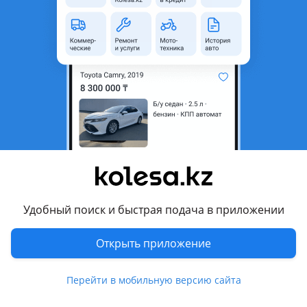
область
Состояние
Новая
Оригинальность
Оригинал
Код запчасти
ST-1702983
Есть доставка
Да
Подходит на авто
Ford C-Max
2015 - н.в. 2 поколение рестайлинг (DXA/CB7, DXA/CEU),
2010 - 2015 2 поколение (DXA/CB7, DXA/CEU)
Удобный поиск и быстрая подача в приложении
Комментарий продавца
Открыть приложение
ST-1702983
Перейти в мобильную версию сайта
Рычаг подвески FORD C-MAX 2010 — Наличие и актуальную
цену уточняйте у менеджера