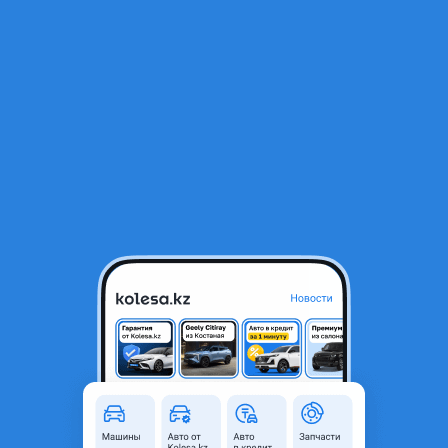
RU
Открыть приложение
В начало
1
/
2
Рычаг подвески
22 200 ₸
Город
Павлодар, Павлодарская