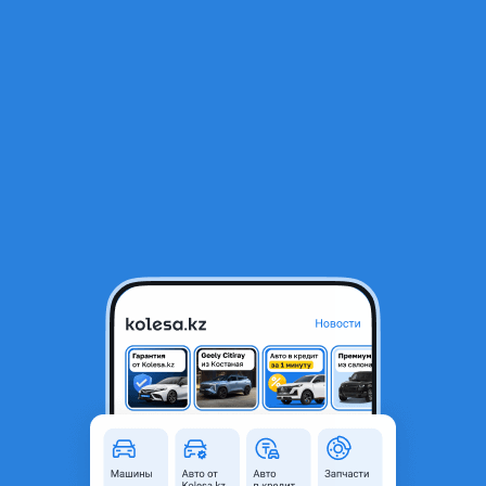
RU
Открыть приложение
В начало
1
/
2
Радиаторы кондиционера
25 000 ₸
Город
Жезказган, Улытауская