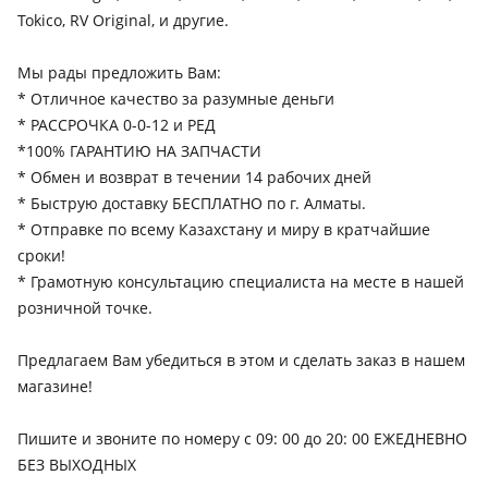
1992 - 1996 1 поколение (T19/T21), 2000 - 2002 2 поколение
Tokico, RV Original, и другие.
рестайлинг (T19/T21), 2002 - 2004 3 поколение (T24), 1997 -
1999 2 поколение (T19/T21), 2005 - 2007 3 поколение
Мы рады предложить Вам:
рестайлинг (T24)
* Отличное качество за разумные деньги
Toyota Camry
* РАССРОЧКА 0-0-12 и РЕД
2020 - н.в. XV70 рестайлинг (V75), 2014 - 2018 XV50
*100% ГАРАНТИЮ НА ЗАПЧАСТИ
рестайлинг (V55), 2011 - 2014 XV50, 1986 - 1991 V20, 1990 -
* Обмен и возврат в течении 14 рабочих дней
1994 V30, 1991 - 1996 XV10, 1994 - 1998 V40, 1996 - 2000 XV20,
* Быструю доставку БЕСПЛАТНО по г. Алматы.
1999 - 2001 XV20 рестайлинг (V25), 2001 - 2004 XV30, 1982 -
* Отправкe по всему Казахстану и миру в кратчайшие
1986 V10, 2004 - 2006 XV30 рестайлинг (V35), 2006 - 2009
Toyota Carina
сроки!
XV40, 2009 - 2011 XV40 рестайлинг (V45), 2017 - 2021 XV70,
1981 - 1988 A60, 1984 - 1986 T150, 1988 - 1992 T170, 1992 -
* Грамотную консультацию специалиста на месте в нашей
2023 - н.в. XV80
1996 T190, 1996 - 2001 T210
розничной точке.
Toyota Carina E
Предлагаем Вам убедиться в этом и сделать заказ в нашем
1992 - 1998 T190
магазине!
Пишите и звоните по номеру с 09: 00 до 20: 00 ЕЖЕДНЕВНО
БЕЗ ВЫХОДНЫХ