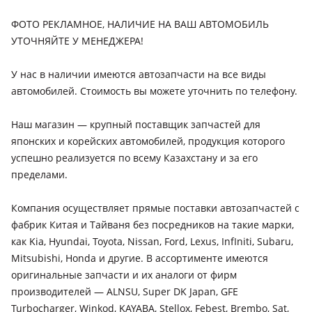
Toyota Altezza
1998 - 2005 XE10
ФОТО РЕКЛАМНОЕ, НАЛИЧИЕ НА ВАШ АВТОМОБИЛЬ
УТОЧНЯЙТЕ У МЕНЕДЖЕРА!
Toyota Aristo
1991 - 1994 1 поколение (S140), 1997 - 2000 1 поколение
У нас в наличии имеются автозапчасти на все виды
(S160), 2000 - 2004 1 поколение (S160) рестайлинг, 1994 -
автомобилей. Стоимость вы можете уточнить по телефону.
1997 1 поколение рестайлинг
Toyota Avalon
Наш магазин — крупный поставщик запчастей для
1994 - 1997 XX10, 1997 - 1999 XX10 рестайлинг (X15), 2004 -
японских и корейских автомобилей, продукция которого
2007 XX30, 2012 - 2018 XX40, 2018 - н.в. XX50, 2000 - 2003
успешно реализуется по всему Казахстану и за его
XX20, 2003 - 2004 XX20 рестайлинг (X25), 2007 - 2010 XX30
пределами.
рестайлинг (X35), 2010 - 2012 XX30 [2-й рестайлинг]
Toyota Avensis
Компания осуществляет прямые поставки автозапчастей с
1997 - 2000 1 поколение (T22), 2000 - 2003 1 поколение
фабрик Китая и Тайваня без посредников на такие марки,
рестайлинг (T22), 2002 - 2006 2 поколение (T25), 2009 - 2011
как Kia, Hyundai, Toyota, Nissan, Ford, Lexus, InfIniti, Subaru,
3 поколение (T27), 2011 - 2015 3 поколение рестайлинг
Mitsubishi, Honda и другие. В ассортименте имеются
(T27), 2015 - 2018 3 поколение [2-й рестайлинг] (T27), 2006 -
оригинальные запчасти и их аналоги от фирм
2009 2 поколение рестайлинг (T25)
производителей — ALNSU, Super DK Japan, GFE
Toyota Caldina
Turbocharger, Winkod, KAYABA, Stellox, Febest, Brembo, Sat,