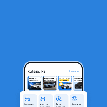
RU
Открыть приложение
1
/
3
Радиатор дефузор вентилятор кондер
70 000 ₸
Город
Алматы, Алматинская