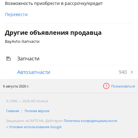
Возможность приобрести в рассрочку/кредит
Lexus IS 500
2020 - н.в. XE30 [2-й рестайлинг]
Перевести
Lexus RX 500h
2022 - н.в. 5 поколение
Другие объявления продавца
BayAvto-Запчасти
Lexus NX 300
2017 - н.в. 1 поколение рестайлинг (Z1)
Запчасти
Автозапчасти
940
6 августа 2026 г.
Пожаловаться
© 2006 — 2026 АО Колеса
Главная
Полная версия
Защищено reCAPTCHA. Действуют
Политика конфиденциальности
и
Условия использования Google