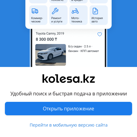
Состояние
Новая
Оригинальность
Оригинал
Возможна рассрочка или
Да
кредит
Есть доставка
Да
Подходит на авто
Renault Duster
2021 - н.в. 2 поколение, 2015 - н.в. 1 поколение рестайлинг
(HM), 2010 - 2015 1 поколение (HS)
Удобный поиск и быстрая подача в приложении
Toyota Hiace
2019 - н.в. H300, 2004 - 2019 H200 (TRH2/KDH2/LH2), 1989 -
Открыть приложение
2004 H100
Показать больше
Toyota Hilux
Перейти в мобильную версию сайта
2025 - н.в. 9 поколение, 2020 - н.в. 8 поколение рестайлинг
Комментарий продавца