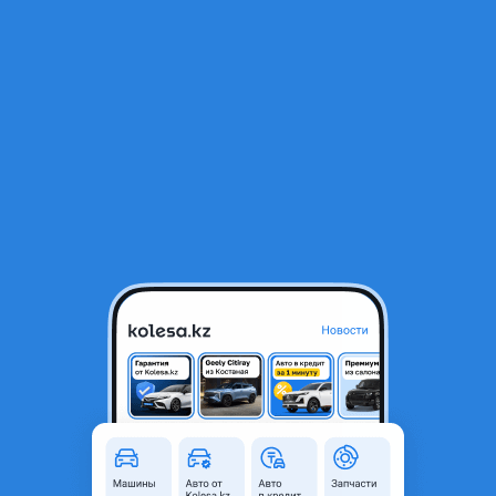
RU
Открыть приложение
В начало
1
/
2
Компрессор кондиционера
99 000 ₸
Город
Атырау, Атырауская область