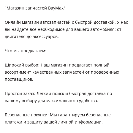
(N1), 2017 - 2020 8 поколение (N1), 2015 - 2017 8 поколение
(N1), 2011 - 2015 7 поколение [2-й рестайлинг] (N1/N2/N3),
"Магазин запчастей BayMax"
2008 - 2011 7 поколение рестайлинг (N1/N2/N3)
Онлайн магазин автозапчастей с быстрой доставкой. У нас
Chevrolet Cobalt
вы найдёте все необходимое для вашего автомобиля: от
2020 - н.в. 2 поколение рестайлинг, 2011 - н.в. 2 поколение,
двигателя до аксессуаров.
2004 - 2010 1 поколение
Kia K5
Что мы предлагаем:
2023 - н.в. 3 поколение рестайлинг, 2010 - 2013 1
поколение, 2019 - н.в. 3 поколение, 2015 - 2021 2
Широкий выбор: Наш магазин предлагает полный
поколение, 2013 - 2015 1 поколение рестайлинг
ассортимент качественных запчастей от проверенных
поставщиков.
Lexus ES 300h
2018 - н.в. 7 поколение (Z10/A10/H10), 2015 - 2018 6
Простой заказ: Легкий поиск и быстрая доставка по
поколение рестайлинг (V6), 2012 - 2015 6 поколение (V6)
вашему выбору для максимального удобства.
Lexus GS 450h
2015 - 2020 4 поколение рестайлинг (L1), 2011 - 2015 4
Безопасные покупки: Мы гарантируем безопасные
поколение (L1), 2007 - 2011 3 поколение рестайлинг (S19),
платежи и защиту вашей личной информации.
2004 - 2007 3 поколение (S19)