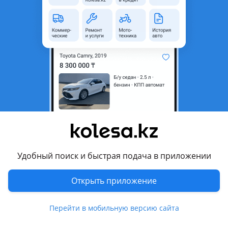
неактуальным.
Город
Караганда, Карагандинская
область
Состояние
Б/y
Сезонность
Зимние
Ширина
185 мм
Высота профиля
60
Диаметр
R15
Есть доставка
Да
Удобный поиск и быстрая подача в приложении
Комментарий продавца
Открыть приложение
Всем доброго времени, в продаже ЗИМНИЙ ОДИНОЧНЫЙ
балон резины, марки VIATTI. Балон размером 185/60/15,
Перейти в мобильную версию сайта
цена за балон окончательная.