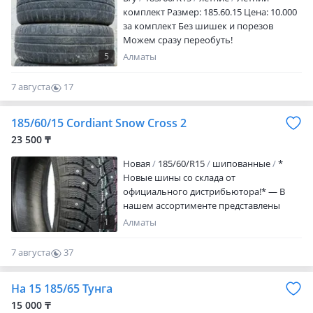
комплект Размер: 185.60.15 Цена: 10.000
за комплект Без шишек и порезов
Можем сразу переобуть!
5
Алматы
7 августа
17
0
185/60/15 Cordiant Snow Cross 2
23 500 ₸
Новая
185/60/R15
шипованные
*
Новые шины со склада от
официального дистрибьютора!* — В
нашем ассортименте представлены
шины различных размеров. — Цена
1
Алматы
указанна за — 1 шт. (не за комплект и
индивидуальна на каждый размер). —
7 августа
37
Вы можете выбрать комплект шин, пару
0
или купить шины по отдельности. Для
На 15 185/65 Тунга
уточнения наличия нужного размера
шин, пожалуйста, свяжитесь с нами по
15 000 ₸