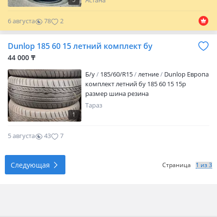
Астана
Возможна отправка в регионы. Цена
окончательная и указана за одну шину.
6 августа
78
2
Для тех кто на бронепоезде повторяю,
цена окончательная и указана за 1 шину
Dunlop 185 60 15 летний комплект бу
44 000 ₸
Б/у
185/60/R15
летние
Dunlop Европа
комплект летний бу 185 60 15 15р
размер шина резина
Тараз
1
5 августа
43
7
Следующая
Страница