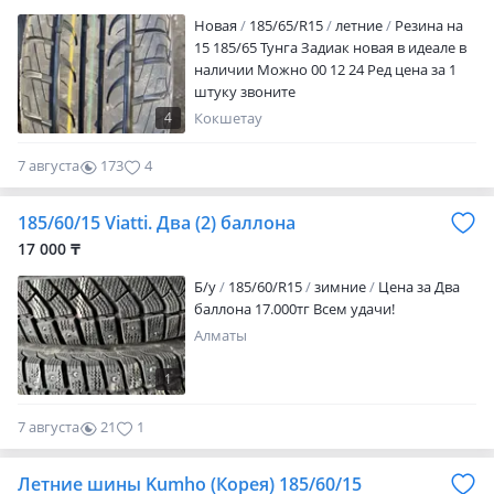
указанному телефону. Мы предлагаем: *
Новая
185/65/R15
летние
Резина на
Доставка…
15 185/65 Тунга Задиак новая в идеале в
наличии Можно 00 12 24 Ред цена за 1
штуку звоните
4
Кокшетау
7 августа
173
4
185/60/15 Viatti. Два (2) баллона
17 000 ₸
Б/у
185/60/R15
зимние
Цена за Два
баллона 17.000тг Всем удачи!
Алматы
1
7 августа
21
1
Летние шины Kumho (Корея) 185/60/15