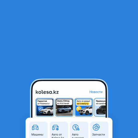
RU
Открыть приложение
1
Шины
Фильтр
185 60 15 шины в Казахстане
Найдено 47 объявлений
VIP-предложения
Стать VIP
185/60/15 на Чанган Алсвин
10 000 ₸
1