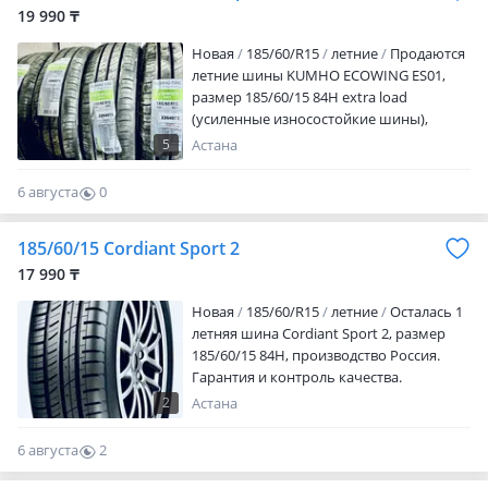
19 990 ₸
Новая
185/60/R15
летние
Продаются
летние шины KUMHO ECOWING ES01,
размер 185/60/15 84H extra load
(усиленные износостойкие шины),
новые. Гарантия и контроль качества.
5
Астана
Возможна отправка в регионы. Цена
окончательная и указана за 1 шину
6 августа
0
0
185/60/15 Cordiant Sport 2
17 990 ₸
Новая
185/60/R15
летние
Осталась 1
летняя шина Cordiant Sport 2, размер
185/60/15 84H, производство Россия.
Гарантия и контроль качества.
Возможна отправка в регионы. Цена
2
Астана
окончательная
6 августа
2
0