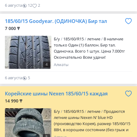
6 августа
12
2
185/60/15 Goodyear. (ОДИНОЧКА) Бир тал
7 000 ₸
Б/у
185/60/R15
летние
В наличие
только Один (1) баллон. Бир тал.
Одиночка. Всего 1 штук. Цена 7.000тг
Окончательно Всем удачи!
4
Алматы
6 августа
5
0
Корейские шины Nexen 185/60/15 каждая
14 990 ₸
Б/у
185/60/R15
летние
Продаются
летние шины Nexen N’ blue HD
(производство Корея), размер 185/60/15
88H, в хорошем состоянии (без грыж и
порезов). Гарантия и контроль качества.
5