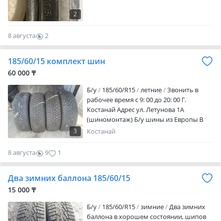
2
8 августа
2
0
185/60/15 комплект шин
60 000 ₸
Б/у
185/60/R15
летние
Звонить в
рабочее время с 9: 00 до 20: 00 Г.
Костанай Адрес ул. Летунова 1А
(шиномонтаж) Б/у шины из Европы В
отличном состоянии Без каких либо
3
Костанай
дефектов Грыж, порезов нету Отправка
в регионы через транспортную
8 августа
9
1
компанию Дополнительно фото и видео
могу скинуть Если не отвечают или
Два зимних баллона 185/60/15
отключен пишите на телефон Размер
185/60/15 Цена за комплект шин 60000т
15 000 ₸
Б/у
185/60/R15
зимние
Два зимних
баллона в хорошем состоянии, шипов