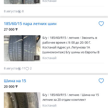
3
Костанай
дефектов Грыж, порезов нету Отправка
в регионы через транспортную
8 августа
8
компанию Дополнительно фото и видео
0
могу скинуть Если не отвечают или
185/60/15 пара летних шин
отключен пишите на телефон Размер
185/60/15 Цена за пару шин 25000т
27 000 ₸
Б/у
185/60/R15
летние
Звонить в
рабочее время с 9: 00 до 20: 00 Г.
Костанай Адрес ул. Летунова 1А
(шиномонтаж) Б/у шины из Европы В
отличном состоянии Без каких либо
3
Костанай
дефектов Грыж, порезов нету Отправка
в регионы через транспортную
8 августа
11
2
компанию Дополнительно фото и видео
могу скинуть Если не отвечают или
Шина на 15
отключен пишите на телефон Размер
185/60/15 Цена за пару шин 27000т
20 000 ₸
Б/у
185/60/R15
летние
Шина на 15
летние за 20 отдам комплект
Костанай