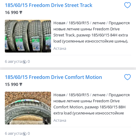
185/60/15 Freedom Drive Street Track
16 990 ₸
Новая
185/60/R15
летние
Продаются
новые летние шины Freedom Drive
Street Track, размер 185/60/15 84H extra
load (усиленные износостойкие шины),
выпуск 2026 г. Гарантия и контроль
8
Астана
качества. Возможна отправка в
регионы. Цена окончательная и указана
6 августа
0
за 1 шину
0
185/60/15 Freedom Drive Comfort Motion
15 990 ₸
Новая
185/60/R15
летние
Продаются
новые летние шины Freedom Drive
Comfort Motion, размер 185/60/15 88H
extra load (усиленные износостойкие
шины), выпуск 2026 г. Гарантия и
4
Астана
контроль качества. Возможна отправка
в регионы. Цена окончательная и
6 августа
0