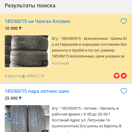
Результаты поиска
185/60/15 на Чанган Алсвин
10 000 ₸
Б/у
185/60/R15
всесезонные
Шины б/
у из Германии в хорошем состоянии без
ремонта и пробега по снг, размер
185/60/15 всесезонные, цена указана за
один балон. Костанай, работаем
1
Костанай
ежедневно с 9 до 19
8 августа
4560
97
185/60/15 пара летних шин
25 000 ₸
Б/у
185/60/R15
летние
Звонить в
рабочее время с 9: 00 до 20: 00 Г.
Костанай Адрес ул. Летунова 1А
(шиномонтаж) Б/у шины из Европы В
отличном состоянии Без каких либо