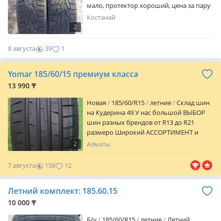
мало, протектор хороший, цена за пару
Костанай
2
8 августа
39
1
Yomar 185/60/15 премиум класса
13 990 ₸
Новая
185/60/R15
летние
Склад шин
на Кудерина 49 У нас большой ВЫБОР
шин разных брендов от R13 до R21
размеро Широкий АССОРТИМЕНТ и
возможность выбрать из нескольких
2
Алматы
брендов подходяшей вашей машине
Наши ЦЕНЫ ниже рынка и для вашего
7 августа
158
12
удобства на теретории есть
ШИНОМОНТАЖ Наш АДРЕС: ул
Летний комплект: 185.60.15
Кудерина 49 (по Розыбакиева ниже
Райымбека)
10 000 ₸
Б/у
185/60/R15
летние
Летний