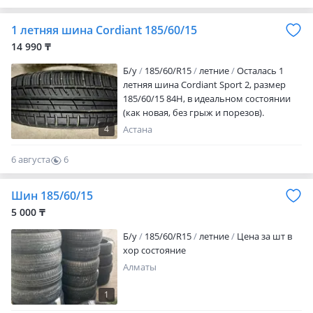
указана за 1 шину
0
1 летняя шина Cordiant 185/60/15
14 990 ₸
Б/у
185/60/R15
летние
Осталась 1
летняя шина Cordiant Sport 2, размер
185/60/15 84H, в идеальном состоянии
(как новая, без грыж и порезов).
Гарантия и контроль качества.
4
Астана
Возможна отправка в регионы. Цена
окончательная
6 августа
6
0
Шин 185/60/15
5 000 ₸
Б/у
185/60/R15
летние
Цена за шт в
хор состояние
Алматы
1