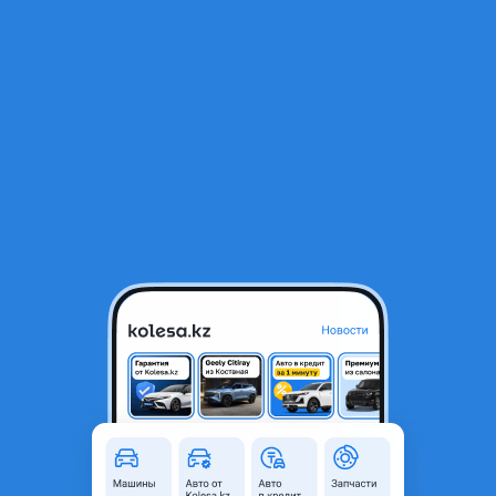
RU
Открыть приложение
В начало
1
/
2
Поршни на двигатель
45 000 ₸
Город
Актобе, Актюбинская