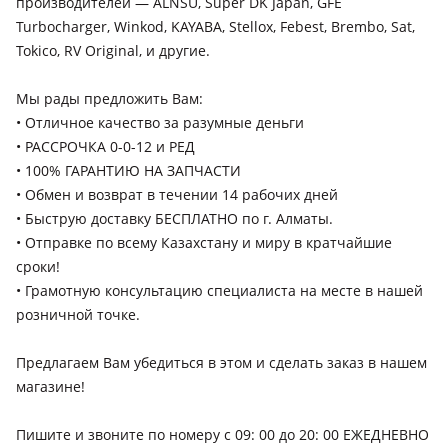
производителей — ALNSU, Super DK Japan, GFE
Honda Insight
Turbocharger, Winkod, KAYABA, Stellox, Febest, Brembo, Sat,
2018 - н.в. 3 поколение, 1999 - 2006 1 поколение (ZE), 2011 -
Tokico, RV Original, и другие.
2014 2 поколение рестайлинг (ZE), 2009 - 2011 2 поколение
(ZE)
Мы рады предложить Вам:
Honda Jazz
• Отличное качество за разумные деньги
2015 - н.в. 3 поколение (GK), 2011 - 2015 2 поколение
• РАССРОЧКА 0-0-12 и РЕД
рестайлинг (GE/GG/GP/ZA), 2004 - 2008 1 поколение
• 100% ГАРАНТИЮ НА ЗАПЧАСТИ
рестайлинг (GD/GE3/GE2), 2001 - 2004 1 поколение
• Обмен и возврат в течении 14 рабочих дней
(GD/GE3/GE2), 1983 - 1986 AA, 2007 - 2011 2 поколение
• Быструю доставку БЕСПЛАТНО по г. Алматы.
(GE/GG/GP/ZA)
Honda Odyssey
• Отправкe по всему Казахстану и миру в кратчайшие
сроки!
2018 - н.в. 6 поколение (RL6), 2013 - 2017 5 поколение
(RC1/RC2/RC4/RL5), 2003 - 2008 3 поколение (RB1/RB2), 1994 -
• Грамотную консультацию специалиста на месте в нашей
1999 1 поколение (RA1/RA2/RA3/RA4/RA5), 1999 - 2003 2
розничной точке.
поколение (RA6/RA7/RA8/RA9/RL1), 2008 - 2013 4 поколение
(RB3/RB4/RL3/RL4)
Предлагаем Вам убедиться в этом и сделать заказ в нашем
Honda Pilot
магазине!
2018 - 2022 3 поколение рестайлинг, 2011 - 2015 2
поколение рестайлинг, 2008 - 2011 2 поколение, 2002 - 2005
Пишите и звоните по номеру с 09: 00 до 20: 00 ЕЖЕДНЕВНО
1 поколение, 2005 - 2008 1 поколение рестайлинг, 2015 -