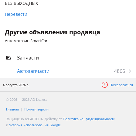
БЕЗ ВЫХОДНЫХ
2018 3 поколение
Перевести
Другие объявления продавца
Автомагазин SmartCar
Запчасти
Автозапчасти
4866
6 августа 2026 г.
Пожаловаться
© 2006 — 2026 АО Колеса
Главная
Полная версия
Защищено reCAPTCHA. Действуют
Политика конфиденциальности
и
Условия использования Google